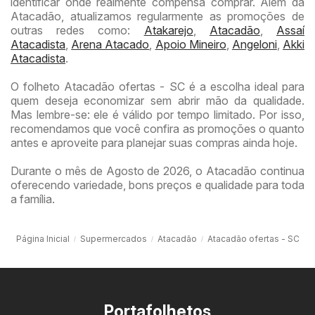
identificar onde realmente compensa comprar. Além da
Atacadão, atualizamos regularmente as promoções de
outras redes como:
Atakarejo
,
Atacadão
,
Assaí
Atacadista
,
Arena Atacado
,
Apoio Mineiro
,
Angeloni
,
Akki
Atacadista
.
O folheto Atacadão ofertas - SC é a escolha ideal para
quem deseja economizar sem abrir mão da qualidade.
Mas lembre-se: ele é válido por tempo limitado. Por isso,
recomendamos que você confira as promoções o quanto
antes e aproveite para planejar suas compras ainda hoje.
Durante o mês de Agosto de 2026, o Atacadão continua
oferecendo variedade, bons preços e qualidade para toda
a família.
Página Inicial
Supermercados
Atacadão
Atacadão ofertas - SC
Portafolhetos