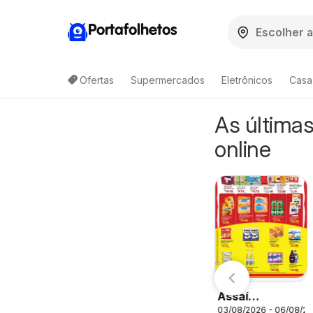
Portafolhetos
Ofertas
Supermercados
Eletrônicos
Casa
As últimas
online
Carrefour
Carrefour -
026
06/08/2026 - 12/08/2026
06/08/2026 - 12/08/2026
Bairro -
Ofertas da
Ofertas da
semana
semana
Assaí
03/08/2026 - 06/08/2