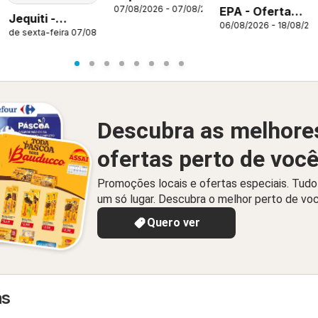
07/08/2026 - 07/08/2026
EPA - Ofertas
Padrão ofertas
Jequiti -
06/08/2026 - 18/08/20
da semana
Sexta
de sexta-feira 07/08/2026
Revista
Imbatível
11/2026
Descubra as melhore
ofertas perto de voc
Promoções locais e ofertas especiais. Tud
um só lugar. Descubra o melhor perto de vo
Quero ver
as