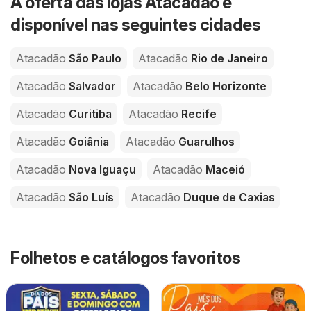
A oferta das lojas Atacadão é
disponível nas seguintes cidades
Atacadão
São Paulo
Atacadão
Rio de Janeiro
Atacadão
Salvador
Atacadão
Belo Horizonte
Atacadão
Curitiba
Atacadão
Recife
Atacadão
Goiânia
Atacadão
Guarulhos
Atacadão
Nova Iguaçu
Atacadão
Maceió
Atacadão
São Luís
Atacadão
Duque de Caxias
Folhetos e catálogos favoritos