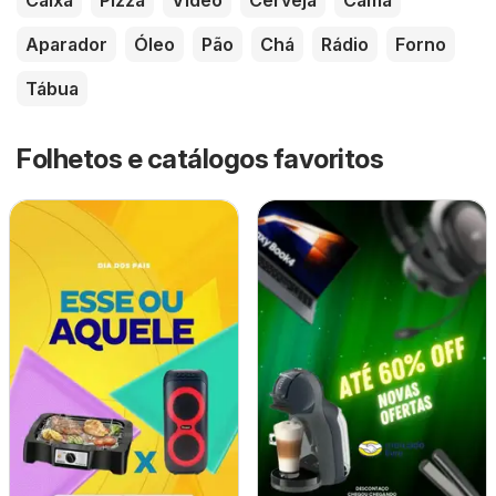
Caixa
Pizza
Vídeo
Cerveja
Cama
Aparador
Óleo
Pão
Chá
Rádio
Forno
Tábua
Folhetos e catálogos favoritos