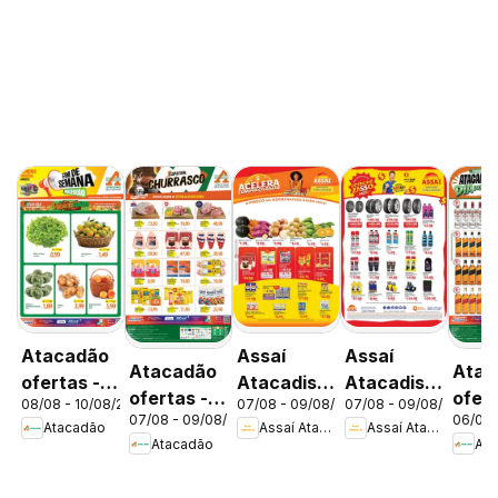
Atacadão
Assaí
Assaí
Atacadão
Atac
ofertas -
Atacadista
Atacadista
ofertas -
ofert
08/08 - 10/08/2026
07/08 - 09/08/2026
07/08 - 09/08/2026
DF
ofertas -
ofertas -
07/08 - 09/08/2026
06/08 
DF
DF
Atacadão
Assaí Atacadista
Assaí Atacadista
DF
DF
Atacadão
Ata