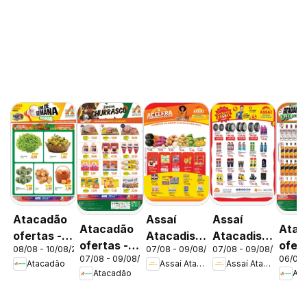
Atacadão
Assaí
Assaí
Atacadão
Atac
ofertas -
Atacadista
Atacadista
ofertas -
ofert
08/08 - 10/08/2026
07/08 - 09/08/2026
07/08 - 09/08/2026
DF
ofertas -
ofertas -
07/08 - 09/08/2026
06/08 
DF
DF
Atacadão
Assaí Atacadista
Assaí Atacadista
DF
DF
Atacadão
Ata