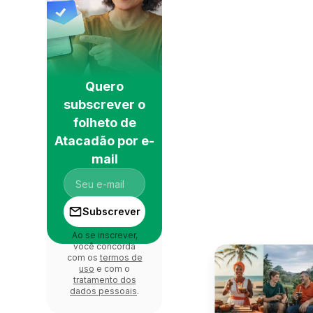
Quero
subscrever o
folheto de
Atacadão por e-
mail
Subscrever
Ao se inscrever,
você concorda
com os
termos de
uso
e com o
tratamento dos
dados pessoais
.