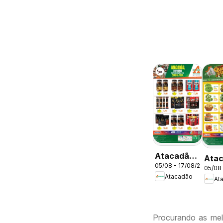
Atacadão
Ata
05/08 - 17/08/2026
ofertas -
05/08
ofer
Atacadão
DF
At
DF
Procurando as mel