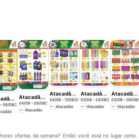
Atacadão
Atacadão
Atacadão
Atacadão
cadão
04/08 - 11/08/2026
03/08 - 24/08/2026
03/08 - 09/08
ofertas -
ofertas -
ofertas -
04/08 - 09/08/2026
ofertas -
 - 06/08/2026
tas -
Atacadão
Atacadão
Atacadão
DF
DF
DF
Atacadão
DF
acadão
hores ofertas da semana? Então você está no lugar certo.