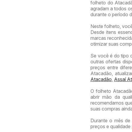
folheto do Atacadã
agradam a todos os
durante o período 
Neste folheto, voc
Desde itens essenc
marcas reconhecidas
otimizar suas comp
Se você é do tipo 
outras ofertas dis
preços entre difer
Atacadão, atualiz
Atacadão
,
Assaí At
O folheto Atacadã
abrir mão da qual
recomendamos que v
suas compras ainda
Durante o mês de 
preços e qualidade 