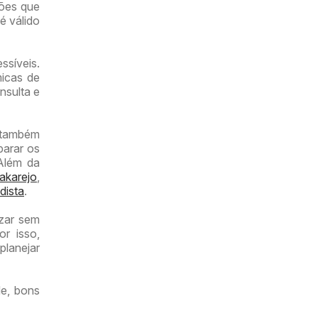
ções que
é válido
ssíveis.
micas de
nsulta e
r também
parar os
 Além da
akarejo
,
dista
.
izar sem
or isso,
planejar
e, bons