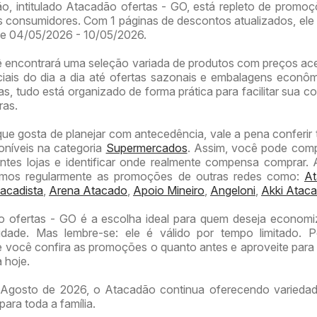
o, intitulado Atacadão ofertas - GO, está repleto de promo
 consumidores. Com 1 páginas de descontos atualizados, ele 
de 04/05/2026 - 10/05/2026.
ê encontrará uma seleção variada de produtos com preços ace
iais do dia a dia até ofertas sazonais e embalagens econô
, tudo está organizado de forma prática para facilitar sua co
ras.
que gosta de planejar com antecedência, vale a pena conferi
poníveis na categoria
Supermercados
. Assim, você pode com
entes lojas e identificar onde realmente compensa comprar.
amos regularmente as promoções de outras redes como:
At
acadista
,
Arena Atacado
,
Apoio Mineiro
,
Angeloni
,
Akki Ataca
o ofertas - GO é a escolha ideal para quem deseja econom
idade. Mas lembre-se: ele é válido por tempo limitado. P
ocê confira as promoções o quanto antes e aproveite para 
 hoje.
Agosto de 2026, o Atacadão continua oferecendo variedad
para toda a família.