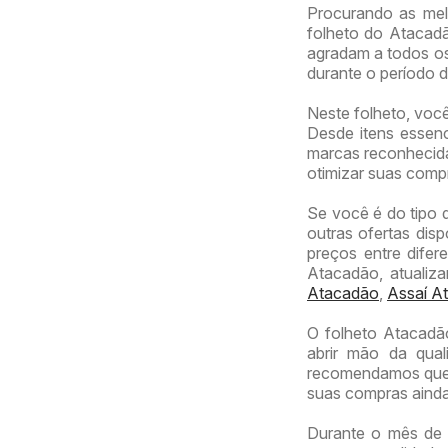
Procurando as mel
folheto do Atacadã
agradam a todos os
durante o período 
Neste folheto, voc
Desde itens essenc
marcas reconhecidas
otimizar suas comp
Se você é do tipo 
outras ofertas dis
preços entre difer
Atacadão, atualiz
Atacadão
,
Assaí At
O folheto Atacadã
abrir mão da qual
recomendamos que v
suas compras ainda
Durante o mês de 