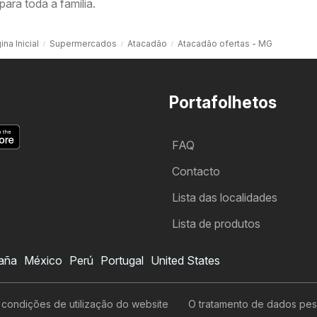
para toda a família.
ina Inicial
Supermercados
Atacadão
Atacadão ofertas - MG
Portafolhetos
FAQ
Contacto
Lista das localidades
Lista de produtos
aña
México
Perú
Portugal
United States
Folheto Atacadão
Quero subscrever o folheto
condições de utilização do website
O tratamento de dados pes