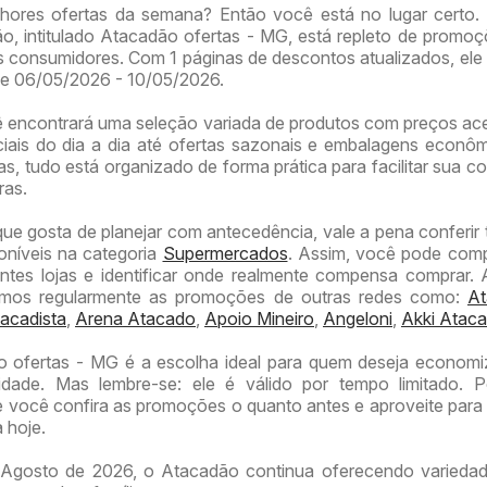
hores ofertas da semana? Então você está no lugar certo.
o, intitulado Atacadão ofertas - MG, está repleto de promo
 consumidores. Com 1 páginas de descontos atualizados, ele 
de 06/05/2026 - 10/05/2026.
ê encontrará uma seleção variada de produtos com preços ace
iais do dia a dia até ofertas sazonais e embalagens econô
, tudo está organizado de forma prática para facilitar sua co
ras.
que gosta de planejar com antecedência, vale a pena conferi
poníveis na categoria
Supermercados
. Assim, você pode com
entes lojas e identificar onde realmente compensa comprar.
amos regularmente as promoções de outras redes como:
At
acadista
,
Arena Atacado
,
Apoio Mineiro
,
Angeloni
,
Akki Ataca
o ofertas - MG é a escolha ideal para quem deseja econom
idade. Mas lembre-se: ele é válido por tempo limitado. P
ocê confira as promoções o quanto antes e aproveite para 
 hoje.
Agosto de 2026, o Atacadão continua oferecendo variedad