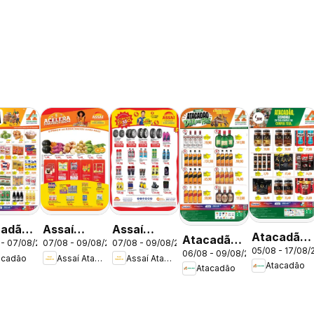
cadão
Assaí
Assaí
Atacadão
Atacadão
 - 07/08/2026
07/08 - 09/08/2026
07/08 - 09/08/2026
tas -
Atacadista
Atacadista
05/08 - 17/08/
ofertas -
06/08 - 09/08/2026
ofertas -
acadão
Assaí Atacadista
Assaí Atacadista
ofertas -
ofertas -
Atacadão
Atacadão
DF
DF
DF
DF