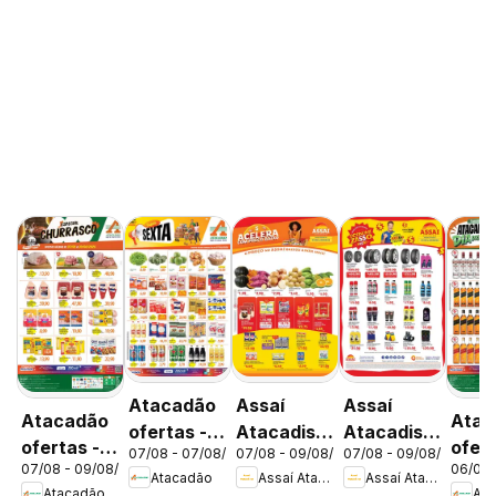
Atacadão
Assaí
Assaí
Atacadão
Atac
ofertas -
Atacadista
Atacadista
ofertas -
ofert
07/08 - 07/08/2026
07/08 - 09/08/2026
07/08 - 09/08/2026
DF
ofertas -
ofertas -
07/08 - 09/08/2026
06/08 
DF
DF
Atacadão
Assaí Atacadista
Assaí Atacadista
DF
DF
Atacadão
Ata