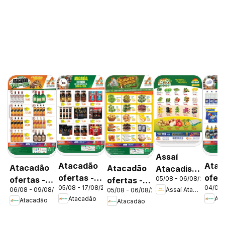
Assaí
Atacadão
Atac
Atacadão
Atacadão
Atacadista
ofertas -
ofert
ofertas -
05/08 - 06/08/2026
ofertas -
ofertas -
05/08 - 17/08/2026
04/08 
DF
DF
Assaí Atacadista
06/08 - 09/08/2026
05/08 - 06/08/2026
DF
DF
DF
Atacadão
Ata
Atacadão
Atacadão