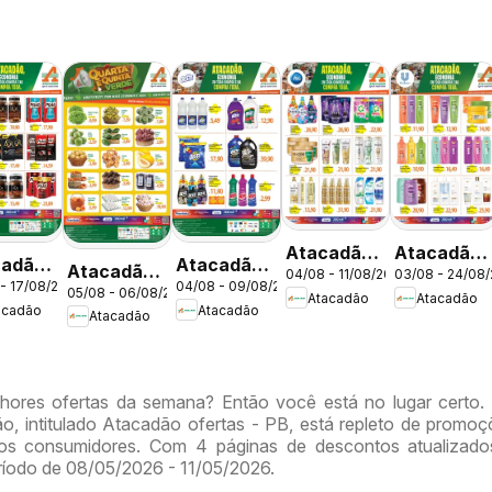
Atacadão
Atacadão
cadão
Atacadão
Atacadão
04/08 - 11/08/2026
03/08 - 24/08
ofertas -
ofertas -
 - 17/08/2026
04/08 - 09/08/2026
tas -
ofertas -
05/08 - 06/08/2026
ofertas -
Atacadão
Atacadão
DF
DF
acadão
Atacadão
DF
Atacadão
DF
hores ofertas da semana? Então você está no lugar certo.
o, intitulado Atacadão ofertas - PB, está repleto de promo
s consumidores. Com 4 páginas de descontos atualizados
eríodo de 08/05/2026 - 11/05/2026.