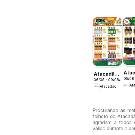
Ata
Atacadão
05/08
ofer
06/08 - 09/08/2026
ofertas -
At
Atacadão
DF
DF
Procurando as mel
folheto do Atacadã
agradam a todos o
válido durante o p