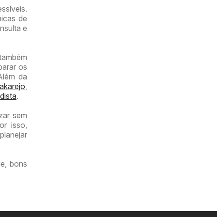
ssíveis.
micas de
nsulta e
r também
parar os
 Além da
akarejo
,
dista
.
izar sem
or isso,
planejar
e, bons