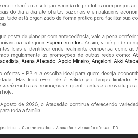
ê encontrará uma seleção variada de produtos com preços ace
iais do dia a dia até ofertas sazonais e embalagens econô
, tudo está organizado de forma prática para facilitar sua co
ras.
que gosta de planejar com antecedência, vale a pena conferi
poníveis na categoria
Supermercados
. Assim, você pode com
entes lojas e identificar onde realmente compensa comprar.
amos regularmente as promoções de outras redes como:
At
acadista
,
Arena Atacado
,
Apoio Mineiro
,
Angeloni
,
Akki Ataca
o ofertas - PB é a escolha ideal para quem deseja econom
idade. Mas lembre-se: ele é válido por tempo limitado. P
ocê confira as promoções o quanto antes e aproveite para 
 hoje.
Agosto de 2026, o Atacadão continua oferecendo variedad
para toda a família.
ina Inicial
Supermercados
Atacadão
Atacadão ofertas - PB