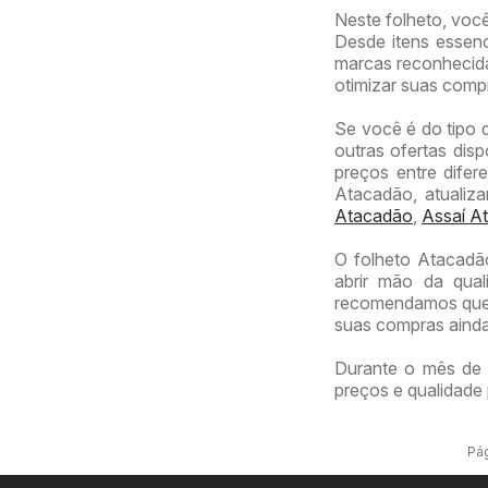
Neste folheto, voc
Desde itens essenc
marcas reconhecidas
otimizar suas comp
Se você é do tipo 
outras ofertas dis
preços entre difer
Atacadão, atualiz
Atacadão
,
Assaí At
O folheto Atacadã
abrir mão da qual
recomendamos que v
suas compras ainda
Durante o mês de 
preços e qualidade 
Pág