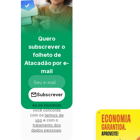
Quero
subscrever o
folheto de
Atacadão por e-
mail
Subscrever
Ao se inscrever,
você concorda
com os
termos de
uso
e com o
tratamento dos
dados pessoais
.