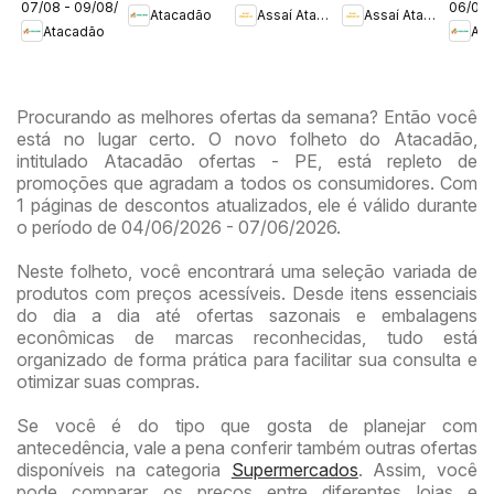
07/08 - 09/08/2026
06/08 
DF
DF
Atacadão
Assaí Atacadista
Assaí Atacadista
DF
DF
Atacadão
Ata
Procurando as melhores ofertas da semana? Então você
está no lugar certo. O novo folheto do Atacadão,
intitulado Atacadão ofertas - PE, está repleto de
promoções que agradam a todos os consumidores. Com
1 páginas de descontos atualizados, ele é válido durante
o período de 04/06/2026 - 07/06/2026.
Neste folheto, você encontrará uma seleção variada de
produtos com preços acessíveis. Desde itens essenciais
do dia a dia até ofertas sazonais e embalagens
econômicas de marcas reconhecidas, tudo está
organizado de forma prática para facilitar sua consulta e
otimizar suas compras.
Se você é do tipo que gosta de planejar com
antecedência, vale a pena conferir também outras ofertas
disponíveis na categoria
Supermercados
. Assim, você
pode comparar os preços entre diferentes lojas e