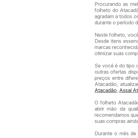
Procurando as mel
folheto do Atacadã
agradam a todos os
durante o período 
Neste folheto, voc
Desde itens essenc
marcas reconhecidas
otimizar suas comp
Se você é do tipo 
outras ofertas dis
preços entre difer
Atacadão, atualiz
Atacadão
,
Assaí At
O folheto Atacadã
abrir mão da qual
recomendamos que v
suas compras ainda
Durante o mês de 