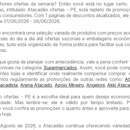
hores ofertas da semana? Então você está no lugar certo.
o, intitulado Atacadão ofertas - PE, está repleto de promo
 consumidores. Com 1 páginas de descontos atualizados, ele 
de 01/06/2026 - 06/06/2026.
ê encontrará uma seleção variada de produtos com preços ace
iais do dia a dia até ofertas sazonais e embalagens econô
, tudo está organizado de forma prática para facilitar sua co
ras.
que gosta de planejar com antecedência, vale a pena conferi
poníveis na categoria
Supermercados
. Assim, você pode com
entes lojas e identificar onde realmente compensa comprar.
amos regularmente as promoções de outras redes como:
At
acadista
,
Arena Atacado
,
Apoio Mineiro
,
Angeloni
,
Akki Ataca
o ofertas - PE é a escolha ideal para quem deseja econom
idade. Mas lembre-se: ele é válido por tempo limitado. P
ocê confira as promoções o quanto antes e aproveite para 
 hoje.
Agosto de 2026, o Atacadão continua oferecendo variedad