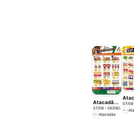
Ata
Atacadão
07/08
ofer
07/08 - 09/08/2026
ofertas -
At
DF
Atacadão
DF