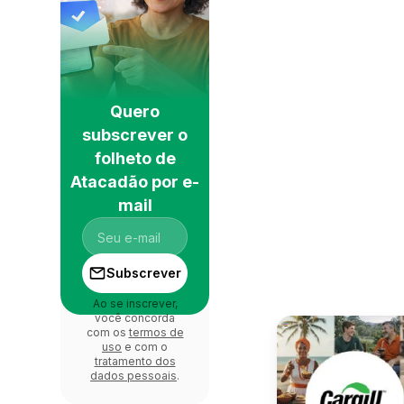
Quero
subscrever o
folheto de
Atacadão por e-
mail
Subscrever
Ao se inscrever,
você concorda
com os
termos de
uso
e com o
tratamento dos
dados pessoais
.