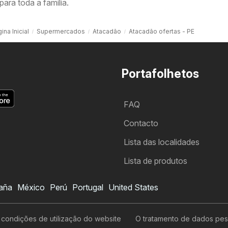
para toda a família.
ina Inicial
Supermercados
Atacadão
Atacadão ofertas - PE
Portafolhetos
FAQ
Contacto
Lista das localidades
Lista de produtos
aña
México
Perú
Portugal
United States
Folheto Atacadão
Quero subscrever o folheto
condições de utilização do website
O tratamento de dados pes