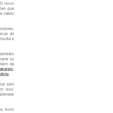
 O novo
ções que
é válido
ssíveis.
micas de
nsulta e
r também
parar os
 Além da
akarejo
,
dista
.
izar sem
or isso,
planejar
e, bons