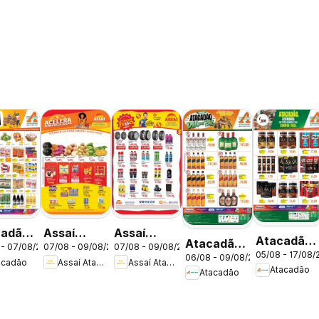
cadão
Assaí
Assaí
Atacadão
Atacadão
 - 07/08/2026
07/08 - 09/08/2026
07/08 - 09/08/2026
tas -
Atacadista
Atacadista
05/08 - 17/08/
ofertas -
06/08 - 09/08/2026
ofertas -
acadão
Assaí Atacadista
Assaí Atacadista
ofertas -
ofertas -
Atacadão
Atacadão
DF
DF
DF
DF