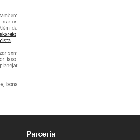
r também
parar os
 Além da
akarejo
,
dista
.
izar sem
or isso,
planejar
e, bons
Parceria