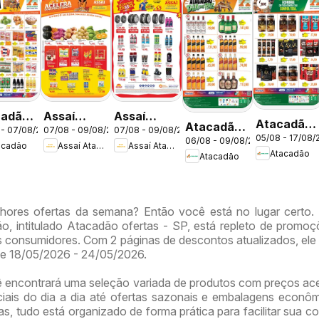
cadão
Assaí
Assaí
Atacadão
Atacadão
 - 07/08/2026
07/08 - 09/08/2026
07/08 - 09/08/2026
tas -
Atacadista
Atacadista
05/08 - 17/08/
ofertas -
06/08 - 09/08/2026
ofertas -
acadão
Assaí Atacadista
Assaí Atacadista
ofertas -
ofertas -
Atacadão
Atacadão
DF
DF
DF
DF
hores ofertas da semana? Então você está no lugar certo.
o, intitulado Atacadão ofertas - SP, está repleto de promo
 consumidores. Com 2 páginas de descontos atualizados, ele 
de 18/05/2026 - 24/05/2026.
ê encontrará uma seleção variada de produtos com preços ace
iais do dia a dia até ofertas sazonais e embalagens econô
, tudo está organizado de forma prática para facilitar sua co