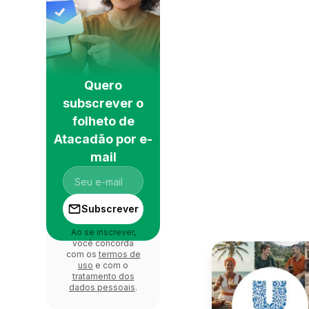
Quero
subscrever o
folheto de
Atacadão por e-
mail
Subscrever
Ao se inscrever,
você concorda
com os
termos de
uso
e com o
tratamento dos
dados pessoais
.