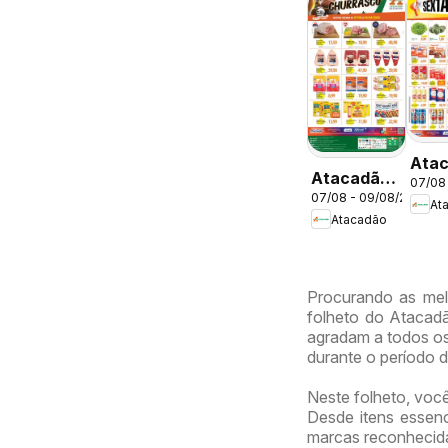
Ata
Atacadão
07/08
ofer
07/08 - 09/08/2026
ofertas -
At
DF
Atacadão
DF
Procurando as mel
folheto do Atacadã
agradam a todos os
durante o período 
Neste folheto, voc
Desde itens essenc
marcas reconhecidas