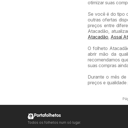
otimizar suas comp
Se você é do tipo 
outras ofertas dis
preços entre difer
Atacadão, atualiz
Atacadão
,
Assaí At
O folheto Atacadã
abrir mão da qual
recomendamos que v
suas compras ainda
Durante o mês de 
preços e qualidade 
Pág
Portafolhetos
Todos os folhetos num só lugar.