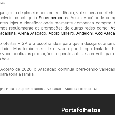
ras.
que gosta de planejar com antecedência, vale a pena conferi
poníveis na categoria
Supermercados
. Assim, você pode com
entes lojas e identificar onde realmente compensa comprar.
amos regularmente as promoções de outras redes como:
At
acadista
,
Arena Atacado
,
Apoio Mineiro
,
Angeloni
,
Akki Ataca
o ofertas - SP é a escolha ideal para quem deseja econom
idade. Mas lembre-se: ele é válido por tempo limitado. P
ocê confira as promoções o quanto antes e aproveite para 
 hoje.
Agosto de 2026, o Atacadão continua oferecendo variedad
para toda a família.
ina Inicial
Supermercados
Atacadão
Atacadão ofertas - SP
Portafolhetos