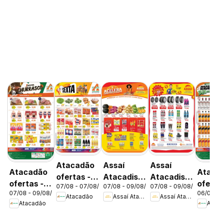
Atacadão
Assaí
Assaí
Atacadão
Atac
ofertas -
Atacadista
Atacadista
ofertas -
ofert
07/08 - 07/08/2026
07/08 - 09/08/2026
07/08 - 09/08/2026
DF
ofertas -
ofertas -
07/08 - 09/08/2026
06/08 
DF
DF
Atacadão
Assaí Atacadista
Assaí Atacadista
DF
DF
Atacadão
Ata