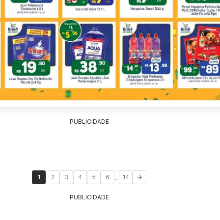
PUBLICIDADE
...
1
2
3
4
5
6
14
PUBLICIDADE