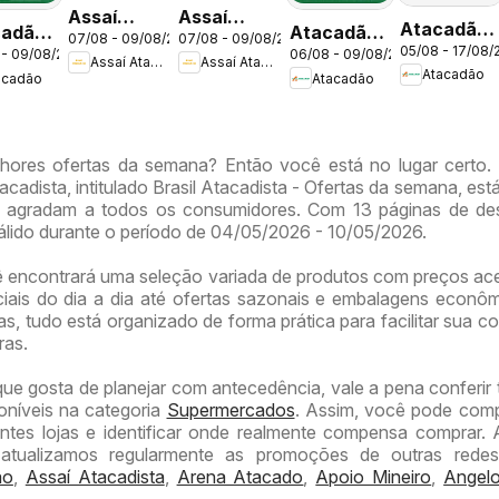
Assaí
Assaí
Atacadão
cadão
Atacadão
07/08 - 09/08/2026
07/08 - 09/08/2026
Atacadista
Atacadista
05/08 - 17/08/
ofertas -
 - 09/08/2026
06/08 - 09/08/2026
tas -
ofertas -
Assaí Atacadista
Assaí Atacadista
ofertas -
ofertas -
Atacadão
acadão
Atacadão
DF
DF
DF
DF
hores ofertas da semana? Então você está no lugar certo.
acadista, intitulado Brasil Atacadista - Ofertas da semana, está
 agradam a todos os consumidores. Com 13 páginas de de
válido durante o período de 04/05/2026 - 10/05/2026.
ê encontrará uma seleção variada de produtos com preços ace
iais do dia a dia até ofertas sazonais e embalagens econô
, tudo está organizado de forma prática para facilitar sua co
ras.
que gosta de planejar com antecedência, vale a pena conferi
poníveis na categoria
Supermercados
. Assim, você pode com
entes lojas e identificar onde realmente compensa comprar.
, atualizamos regularmente as promoções de outras rede
ão
,
Assaí Atacadista
,
Arena Atacado
,
Apoio Mineiro
,
Angelo