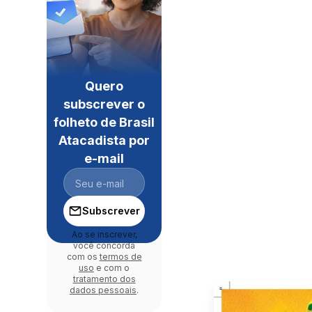
Quero
subscrever o
folheto de Brasil
Atacadista por
e-mail
Subscrever
Ao se inscrever,
você concorda
com os
termos de
uso
e com o
tratamento dos
dados pessoais
.