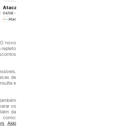
Atacadão
2026
04/08 - 09/08/2026
ofertas -
Atacadão
DF
 O novo
 repleto
scontos
ssíveis.
micas de
nsulta e
r também
parar os
 Além da
s como:
ni
,
Akki