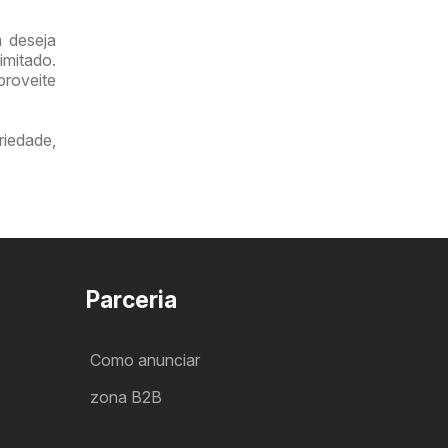
m deseja
imitado.
roveite
riedade,
a
Parceria
Como anunciar
zona B2B