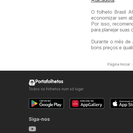
Atacadista
.
O folheto Brasil 
economizar sem abr
Por isso, recomen
para planejar suas 
Durante o mês de A
bons preços e quali
Página Inicial
Portafolhetos
Todos os folhetos num só lugar.
Siga-nos