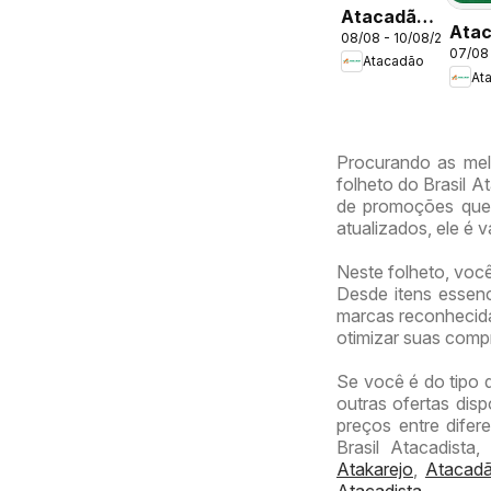
Atacadão
Ata
08/08 - 10/08/2026
ofertas -
07/08
ofer
Atacadão
DF
At
DF
Procurando as mel
folheto do Brasil At
de promoções que
atualizados, ele é 
Neste folheto, voc
Desde itens essenc
marcas reconhecidas
otimizar suas comp
Se você é do tipo 
outras ofertas dis
preços entre difer
Brasil Atacadista
Atakarejo
,
Atacad