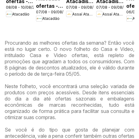
ofertas -
Atacadista
Atacadista
ofertas -
ofert
08/08 - 10/08/2026
07/08 - 09/08/2026
07/08 - 09/08/2026
DF
ofertas -
ofertas -
07/08 - 09/08/2026
06/08 
DF
DF
Atacadão
Assaí Atacadista
Assaí Atacadista
DF
DF
Atacadão
Ata
Procurando as melhores ofertas da semana? Então você
está no lugar certo. O novo folheto do Casa e Video,
intitulado Casa e Video ofertas, está repleto de
promoções que agradam a todos os consumidores. Com
8 páginas de descontos atualizados, ele é válido durante
o período de de terça-feira 05/05.
Neste folheto, você encontrará uma seleção variada de
produtos com preços acessíveis. Desde itens essenciais
do dia a dia até ofertas sazonais e embalagens
econômicas de marcas reconhecidas, tudo está
organizado de forma prática para facilitar sua consulta e
otimizar suas compras.
Se você é do tipo que gosta de planejar com
antecedência, vale a pena conferir também outras ofertas