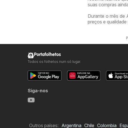
suas compras ainda
Durante o mês de 
preços e qualidade 
P
Portafolhetos
Todos os folhetos num só lugar.
Siga-nos
Outros países:
Argentina
Chile
Colombia
Esp