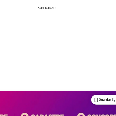
PUBLICIDADE
Guardar li