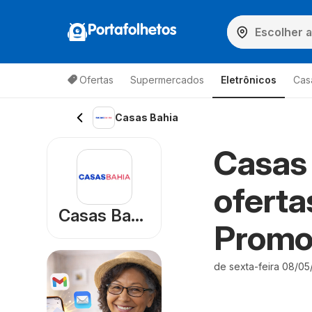
Portafolhetos
Ofertas
Supermercados
Eletrônicos
Cas
Casas Bahia
Casas 
oferta
Casas Bahia
Promo
de sexta-feira 08/0