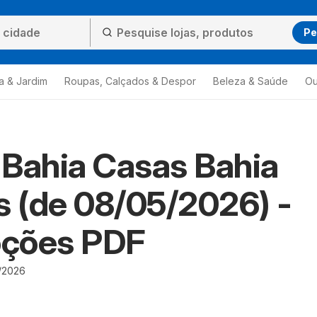
Pe
a & Jardim
Roupas, Calçados & Despor
Beleza & Saúde
Ou
Bahia Casas Bahia
s (de 08/05/2026) -
ções PDF
5/2026