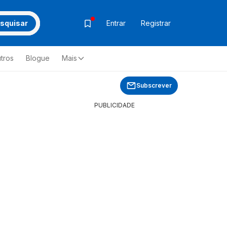
squisar
Entrar
Registrar
tros
Blogue
Mais
Subscrever
PUBLICIDADE