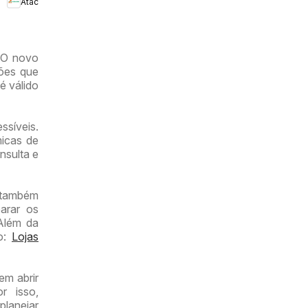
Atacadão
DF
 O novo
ções que
é válido
ssíveis.
micas de
nsulta e
r também
arar os
 Além da
mo:
Lojas
em abrir
r isso,
planejar