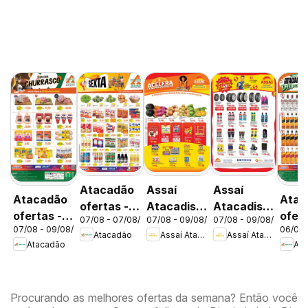
Atacadão
Assaí
Assaí
Atacadão
Atac
ofertas -
Atacadista
Atacadista
ofertas -
ofert
07/08 - 07/08/2026
07/08 - 09/08/2026
07/08 - 09/08/2026
DF
ofertas -
ofertas -
07/08 - 09/08/2026
06/08 
DF
DF
Atacadão
Assaí Atacadista
Assaí Atacadista
DF
DF
Atacadão
Ata
Procurando as melhores ofertas da semana? Então você