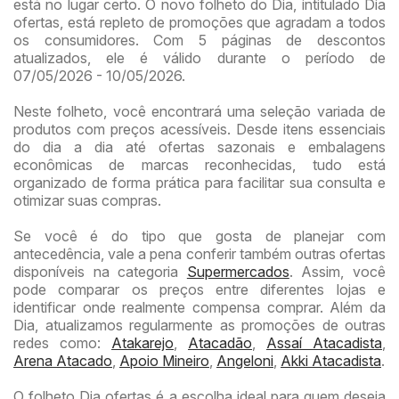
está no lugar certo. O novo folheto do Dia, intitulado Dia
ofertas, está repleto de promoções que agradam a todos
os consumidores. Com 5 páginas de descontos
atualizados, ele é válido durante o período de
07/05/2026 - 10/05/2026.
Neste folheto, você encontrará uma seleção variada de
produtos com preços acessíveis. Desde itens essenciais
do dia a dia até ofertas sazonais e embalagens
econômicas de marcas reconhecidas, tudo está
organizado de forma prática para facilitar sua consulta e
otimizar suas compras.
Se você é do tipo que gosta de planejar com
antecedência, vale a pena conferir também outras ofertas
disponíveis na categoria
Supermercados
. Assim, você
pode comparar os preços entre diferentes lojas e
identificar onde realmente compensa comprar. Além da
Dia, atualizamos regularmente as promoções de outras
redes como:
Atakarejo
,
Atacadão
,
Assaí Atacadista
,
Arena Atacado
,
Apoio Mineiro
,
Angeloni
,
Akki Atacadista
.
O folheto Dia ofertas é a escolha ideal para quem deseja