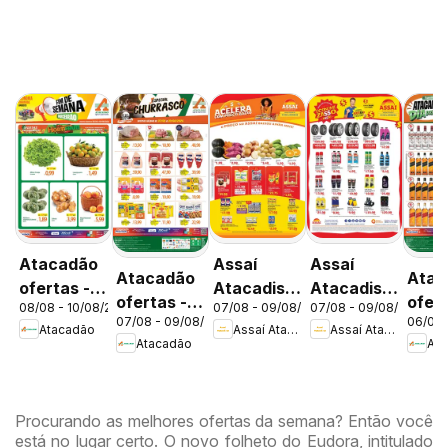
Atacadão
Assaí
Assaí
Atacadão
Atac
ofertas -
Atacadista
Atacadista
ofertas -
ofert
08/08 - 10/08/2026
07/08 - 09/08/2026
07/08 - 09/08/2026
DF
ofertas -
ofertas -
07/08 - 09/08/2026
06/08 
DF
DF
Atacadão
Assaí Atacadista
Assaí Atacadista
DF
DF
Atacadão
Ata
Procurando as melhores ofertas da semana? Então você
está no lugar certo. O novo folheto do Eudora, intitulado