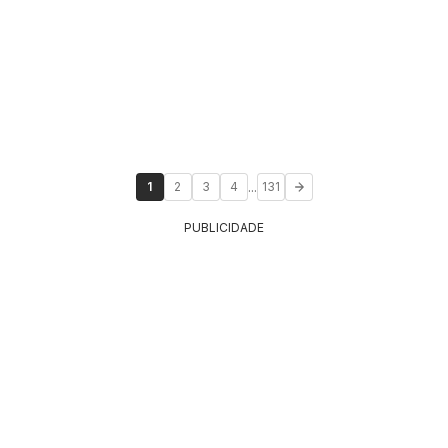
...
1
2
3
4
131
PUBLICIDADE