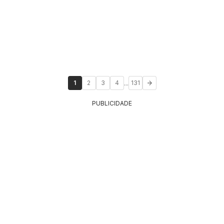
...
1
2
3
4
131
PUBLICIDADE