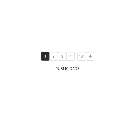
...
1
2
3
4
101
PUBLICIDADE