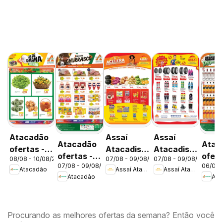
Atacadão
Assaí
Assaí
Atacadão
Atac
ofertas -
Atacadista
Atacadista
ofertas -
ofert
08/08 - 10/08/2026
07/08 - 09/08/2026
07/08 - 09/08/2026
DF
ofertas -
ofertas -
07/08 - 09/08/2026
06/08 
DF
DF
Atacadão
Assaí Atacadista
Assaí Atacadista
DF
DF
Atacadão
Ata
Procurando as melhores ofertas da semana? Então você