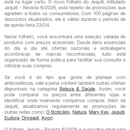
está no lugar certo. O novo folheto do Jequiti, intitulado
Jequiti - Revista 6/2026, está repleto de promoções que
agradam a todos os consumidores. Com 100 páginas de
descontos atualizados, ele é válido durante o período de
de quinta-feira 23/04.
Neste folheto, você encontrará uma seleção variada de
produtos com preços acessíveis. Desde itens essenciais
do dia a dia até ofertas sazonais e embalagens
econômicas de marcas reconhecidas, tudo está
organizado de forma prática para facilitar sua consulta e
otimizar suas compras.
Se você é do tipo que gosta de planejar com
antecedência, vale a pena conferir também outras ofertas
disponíveis na categoria
Beleza & Saúde
. Assim, você
pode comparar os preços entre diferentes lojas e
identificar onde realmente compensa comprar. Além da
Jequiti, atualizamos regularmente as promoções de
outras redes como:
O Boticário
,
Natura
,
Mary Kay
,
Jequiti
,
Eudora
,
Drogasil
,
Avon
.
O folheto Jequiti - Revista 6/2026 é a escolha ideal para