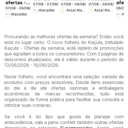
ofertas -
ofert
07/08 - 07/08/2026
07/08 - 09/08/2026
07/08 - 09/08/2026
DF
ofertas -
ofertas -
07/08 - 09/08/2026
06/08 
DF
DF
Atacadão
Assaí Atacadista
Assaí Atacadista
DF
DF
Atacadão
Ata
Procurando as melhores ofertas da semana? Então você
está no lugar certo. O novo folheto do Kaçula, intitulado
Kaçula - Ofertas da semana, está repleto de promoções
que agradam a todos os consumidores. Com 2 páginas de
descontos atualizados, ele é válido durante o período de
13/06/2026 - 16/06/2026.
Neste folheto, você encontrará uma seleção variada de
produtos com preços acessíveis. Desde itens essenciais
do dia a dia até ofertas sazonais e embalagens
econômicas de marcas reconhecidas, tudo está
organizado de forma prática para facilitar sua consulta e
otimizar suas compras.
Se você é do tipo que gosta de planejar com
antecedência, vale a pena conferir também outras ofertas
disponíveis na categoria
Supermercados
. Assim, você