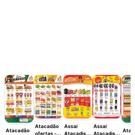
Atacadão
Assaí
Assaí
Atacadão
Atac
ofertas -
Atacadista
Atacadista