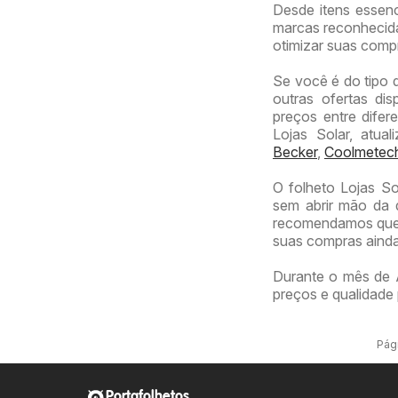
Desde itens essenc
marcas reconhecidas
otimizar suas comp
Se você é do tipo 
outras ofertas di
preços entre difer
Lojas Solar, atu
Becker
,
Coolmetec
O folheto Lojas So
sem abrir mão da q
recomendamos que v
suas compras ainda
Durante o mês de 
preços e qualidade 
Pági
Portafolhetos