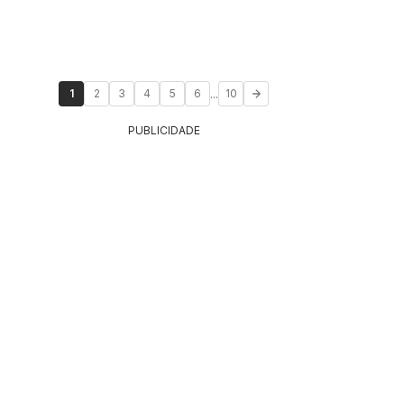
...
1
2
3
4
5
6
10
PUBLICIDADE