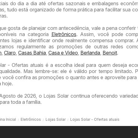
iais do dia a dia até ofertas sazonais e embalagens econô
, tudo está organizado de forma prática para facilitar sua co
ras.
que gosta de planejar com antecedência, vale a pena conferi
sponíveis na categoria
Eletrônicos
. Assim, você pode comp
entes lojas e identificar onde realmente compensa comprar.
alizamos regularmente as promoções de outras redes co
h
,
Claro
,
Casas Bahia
,
Casa e Video
,
Berlanda
,
Benoit
.
lar - Ofertas atuais é a escolha ideal para quem deseja ec
ualidade. Mas lembre-se: ele é válido por tempo limitado. P
ocê confira as promoções o quanto antes e aproveite para 
 hoje.
Agosto de 2026, o Lojas Solar continua oferecendo varieda
para toda a família.
na Inicial
Eletrônicos
Lojas Solar
Lojas Solar - Ofertas atuais