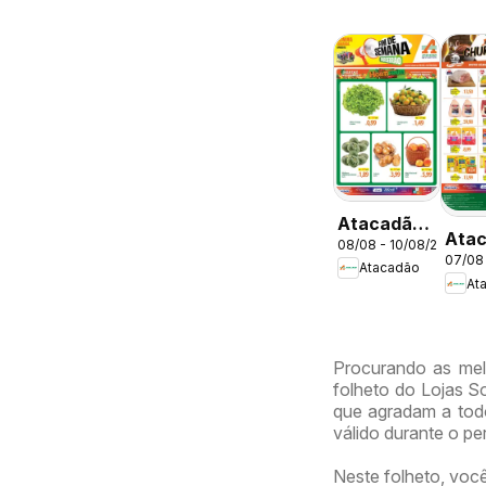
Atacadão
Ata
08/08 - 10/08/2026
ofertas -
07/08
ofer
Atacadão
DF
At
DF
Procurando as mel
folheto do Lojas So
que agradam a tod
válido durante o p
Neste folheto, voc