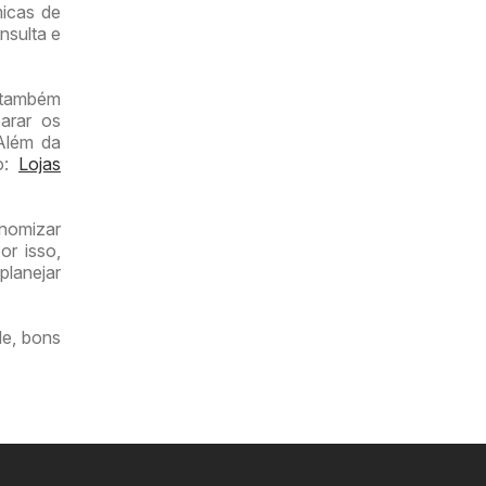
micas de
nsulta e
r também
arar os
 Além da
mo:
Lojas
onomizar
or isso,
planejar
de, bons