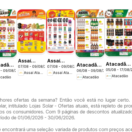
Assaí
Assaí
Atacadão
cadão
Atacadão
07/08 - 09/08/2026
07/08 - 09/08/2026
Atacadista
Atacadista
05/08 - 17/08/
ofertas -
 - 09/08/2026
06/08 - 09/08/2026
tas -
ofertas -
Assaí Atacadista
Assaí Atacadista
ofertas -
ofertas -
Atacadão
acadão
Atacadão
DF
DF
DF
DF
hores ofertas da semana? Então você está no lugar certo.
lar, intitulado Lojas Solar - Ofertas atuais, está repleto de p
os os consumidores. Com 9 páginas de descontos atualizado
eríodo de 01/06/2026 - 30/06/2026.
ê encontrará uma seleção variada de produtos com preços ace