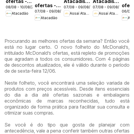
ofertas -
Atacadista
Atacadista
ofertas -
ofert
08/08 - 10/08/2026
07/08 - 09/08/2026
07/08 - 09/08/2026
DF
ofertas -
ofertas -
07/08 - 09/08/2026
06/08 
DF
DF
Atacadão
Assaí Atacadista
Assaí Atacadista
DF
DF
Atacadão
Ata
Procurando as melhores ofertas da semana? Então você
está no lugar certo. O novo folheto do McDonald’s,
intitulado McDonald’s ofertas, está repleto de promoções
que agradam a todos os consumidores. Com 4 páginas
de descontos atualizados, ele é válido durante o período
de de sexta-feira 12/06.
Neste folheto, você encontrará uma seleção variada de
produtos com preços acessíveis. Desde itens essenciais
do dia a dia até ofertas sazonais e embalagens
econômicas de marcas reconhecidas, tudo está
organizado de forma prática para facilitar sua consulta e
otimizar suas compras.
Se você é do tipo que gosta de planejar com
antecedência, vale a pena conferir também outras ofertas