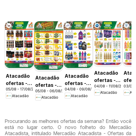
Atacadão
Atac
Atacadão
Atacadão
Atacadão
ofertas -
ofert
ofertas -
ofertas -
ofertas -
04/08 - 11/08/2026
03/08 
DF
DF
05/08 - 17/08/2026
04/08 - 09/08/2026
DF
DF
05/08 - 06/08/2026
DF
Atacadão
Ata
Atacadão
Atacadão
Atacadão
Procurando as melhores ofertas da semana? Então você
está no lugar certo. O novo folheto do Mercadão
Atacadista, intitulado Mercadão Atacadista - Ofertas da