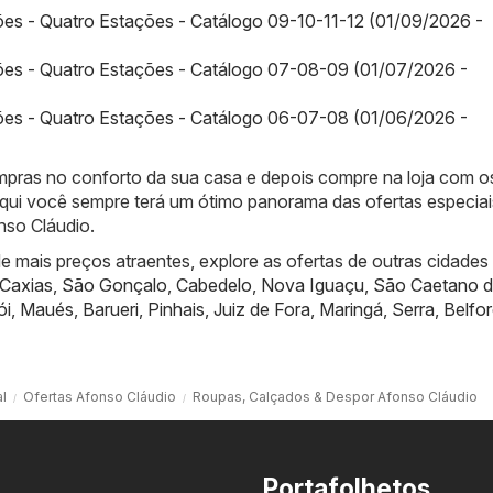
es - Quatro Estações - Catálogo 09-10-11-12 (01/09/2026 -
ões - Quatro Estações - Catálogo 07-08-09 (01/07/2026 -
ões - Quatro Estações - Catálogo 06-07-08 (01/06/2026 -
compras no conforto da sua casa e depois compre na loja com o
qui você sempre terá um ótimo panorama das ofertas especiai
nso Cláudio.
 mais preços atraentes, explore as ofertas de outras cidades
Caxias
,
São Gonçalo
,
Cabedelo
,
Nova Iguaçu
,
São Caetano d
ói
,
Maués
,
Barueri
,
Pinhais
,
Juiz de Fora
,
Maringá
,
Serra
,
Belfo
al
Ofertas Afonso Cláudio
Roupas, Calçados & Despor Afonso Cláudio
Portafolhetos