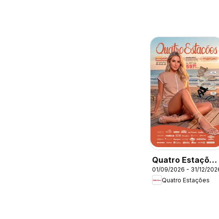
Quatro Estações
01/09/2026 - 31/12/202
- Catálogo 09-10
Quatro Estações
11-12