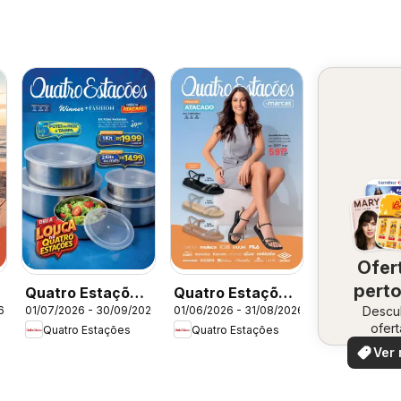
Ofer
perto
Quatro Estações
Quatro Estações
Descu
vo
6
01/07/2026 - 30/09/2026
01/06/2026 - 31/08/2026
-
- Catálogo 07-
- Catálogo 06-
ofert
Quatro Estações
Quatro Estações
08-09
07-08
especi
Ver 