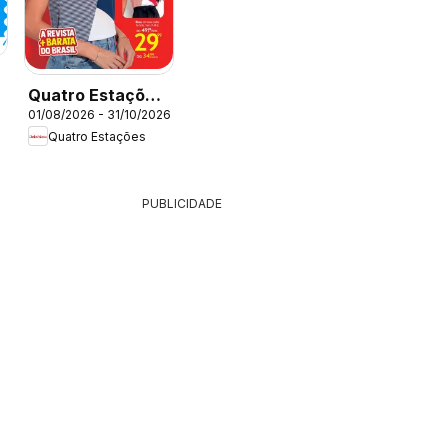
Quatro Estações
01/08/2026 - 31/10/2026
- Catálogo 08-
Quatro Estações
09-10
PUBLICIDADE