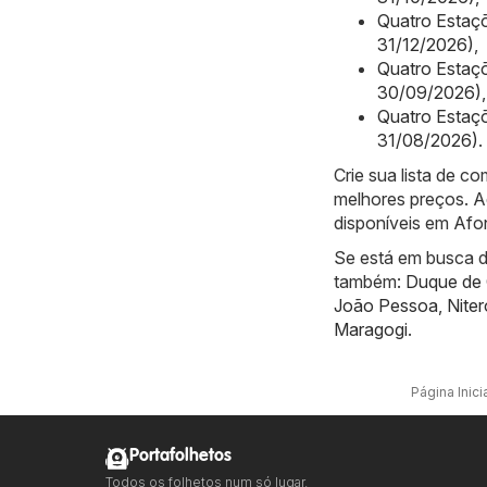
Quatro Estaçõ
31/12/2026)
,
Quatro Estaç
30/09/2026)
,
Quatro Estaç
31/08/2026)
.
Crie sua lista de 
melhores preços. A
disponíveis em Afo
Se está em busca de
também:
Duque de 
João Pessoa
,
Niter
Maragogi
.
Página Inici
Portafolhetos
Todos os folhetos num só lugar.