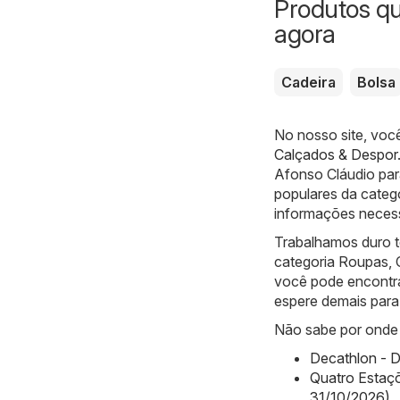
Produtos q
agora
Cadeira
Bolsa
No nosso site, voc
Calçados & Despor
Afonso Cláudio par
populares da catego
informações necess
Trabalhamos duro t
categoria Roupas,
você pode encontrar
espere demais para 
Não sabe por onde 
Decathlon - D
Quatro Estaç
31/10/2026)
,