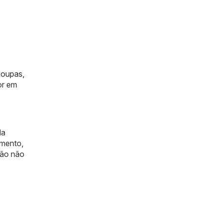
oupas,
or em
da
omento,
tão não