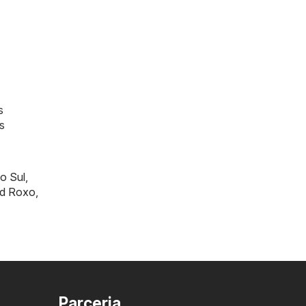
s
s
o Sul
,
rd Roxo
,
Parceria