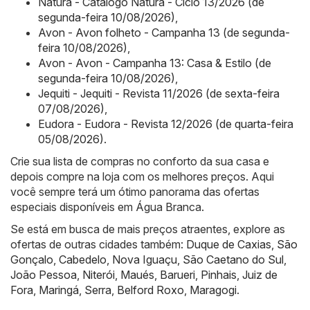
Natura - Catálogo Natura - Ciclo 13/2026 (de
segunda-feira 10/08/2026)
,
Avon - Avon folheto - Campanha 13 (de segunda-
feira 10/08/2026)
,
Avon - Avon - Campanha 13: Casa & Estilo (de
segunda-feira 10/08/2026)
,
Jequiti - Jequiti - Revista 11/2026 (de sexta-feira
07/08/2026)
,
Eudora - Eudora - Revista 12/2026 (de quarta-feira
05/08/2026)
.
Crie sua lista de compras no conforto da sua casa e
depois compre na loja com os melhores preços. Aqui
você sempre terá um ótimo panorama das ofertas
especiais disponíveis em Água Branca.
Se está em busca de mais preços atraentes, explore as
ofertas de outras cidades também:
Duque de Caxias
,
São
Gonçalo
,
Cabedelo
,
Nova Iguaçu
,
São Caetano do Sul
,
João Pessoa
,
Niterói
,
Maués
,
Barueri
,
Pinhais
,
Juiz de
Fora
,
Maringá
,
Serra
,
Belford Roxo
,
Maragogi
.