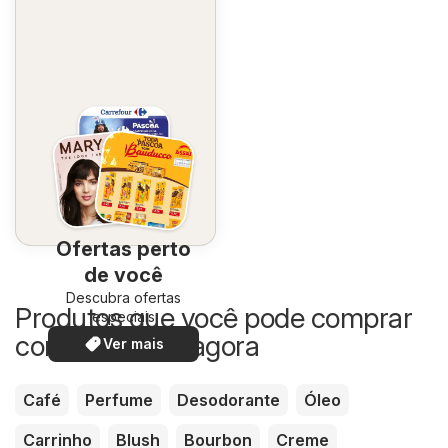
Ofertas perto
de você
Descubra ofertas
Produtos que você pode comprar
especiais
com desconto agora
Ver mais
Café
Perfume
Desodorante
Óleo
Carrinho
Blush
Bourbon
Creme