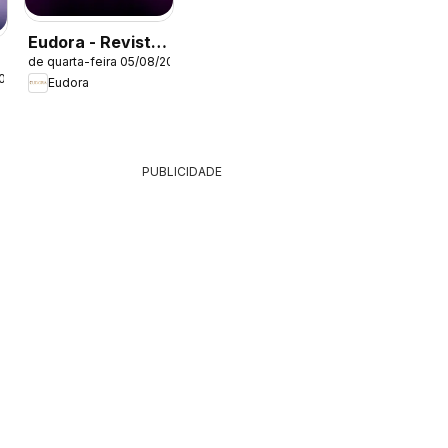
Eudora - Revista
de quarta-feira 05/08/2026
12/2026
2026
Eudora
PUBLICIDADE