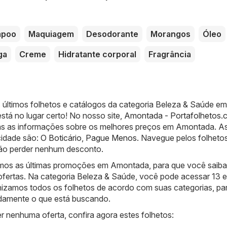
mpoo
Maquiagem
Desodorante
Morangos
Óleo
ga
Creme
Hidratante corporal
Fragrância
 últimos folhetos e catálogos da categoria Beleza & Saúde em
tá no lugar certo! No nosso site,
Amontada - Portafolhetos.
s as informações sobre os melhores preços em Amontada. As
cidade são:
O Boticário
,
Pague Menos
. Navegue pelos folheto
não perder nenhum desconto.
amos as últimas promoções em Amontada, para que você saib
ofertas. Na categoria Beleza & Saúde, você pode acessar 13 
zamos todos os folhetos de acordo com suas categorias, pa
damente o que está buscando.
r nenhuma oferta, confira agora estes folhetos: