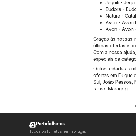
Jequiti - Jequ
Eudora - Eudo
Natura - Catá
Avon - Avon 
Avon - Avon -
Graças às nossas i
últimas ofertas e 
Com a nossa ajuda,
especiais da categ
Outras cidades tam
ofertas em
Duque d
Sul
,
João Pessoa
,
Roxo
,
Maragogi
.
Portafolhetos
Todos os folhetos num só lugar.