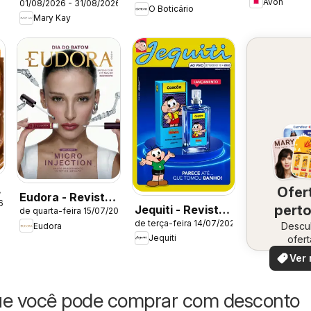
Avon
01/08/2026 - 31/08/2026
Catálogo Agosto
O Boticário
Mary Kay
2026
Ofer
Eudora - Revista
6
perto
Jequiti - Revista
de quarta-feira 15/07/2026
11/2026
de terça-feira 14/07/2026
10/2026
Descu
vo
Eudora
Jequiti
ofert
especi
Ver 
ue você pode comprar com desconto