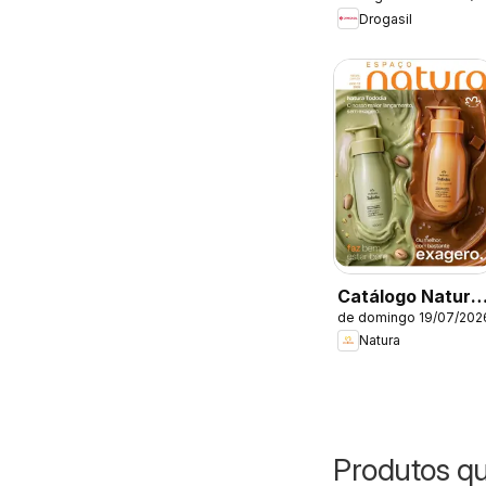
Catálogo atual
Drogasil
Catálogo Natura
de domingo 19/07/202
- Ciclo 12/2026
Natura
Produtos q