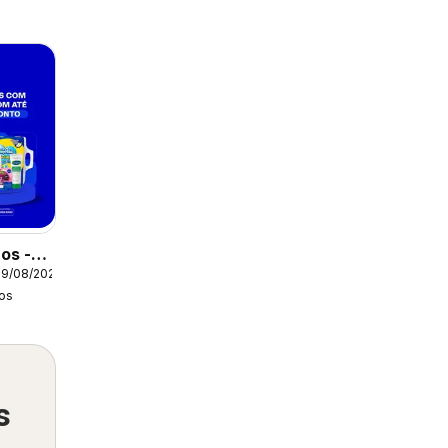
os -
09/08/2026
tual
os
s