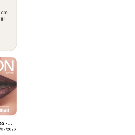
ê
o em
cê!
to -
/07/2026
12