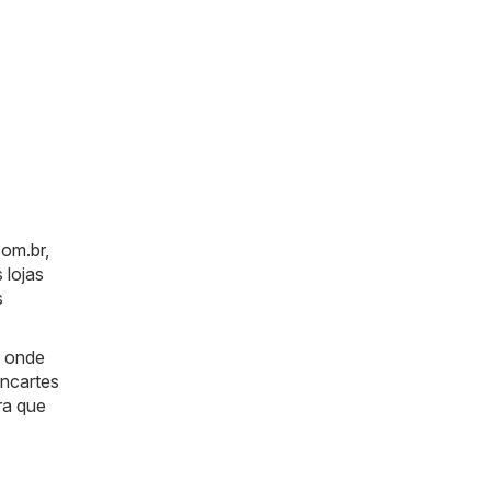
com.br
,
 lojas
s
a onde
encartes
ra que