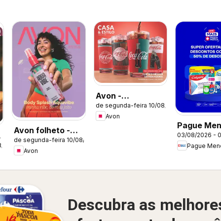
Avon -
de segunda-feira 10/08/2026
Campanha 13:
Avon
Casa & Estilo
Pague Men
Avon folheto -
03/08/2026 - 
Catálogo a
de segunda-feira 10/08/2026
Campanha 13
8/2026
Pague Men
Avon
Descubra as melhore