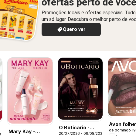
ofertas perto de voc
Promoções locais e ofertas especiais. Tud
um só lugar. Descubra o melhor perto de vo
Quero ver
Avon folhe
O Boticário -
de domingo 19
Mary Kay -
Campanha 
20/07/2026 - 09/08/2026
Ciclo 11/2026
08/2026