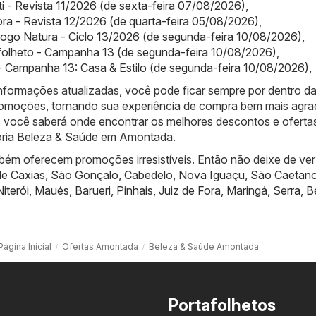
iti - Revista 11/2026 (de sexta-feira 07/08/2026)
,
ra - Revista 12/2026 (de quarta-feira 05/08/2026)
,
logo Natura - Ciclo 13/2026 (de segunda-feira 10/08/2026)
,
folheto - Campanha 13 (de segunda-feira 10/08/2026)
,
 Campanha 13: Casa & Estilo (de segunda-feira 10/08/2026)
,
nformações atualizadas, você pode ficar sempre por dentro d
promoções, tornando sua experiência de compra bem mais agra
 você saberá onde encontrar os melhores descontos e oferta
oria Beleza & Saúde em Amontada.
bém oferecem promoções irresistíveis. Então não deixe de ver
e Caxias
,
São Gonçalo
,
Cabedelo
,
Nova Iguaçu
,
São Caetan
Niterói
,
Maués
,
Barueri
,
Pinhais
,
Juiz de Fora
,
Maringá
,
Serra
,
B
Página Inicial
Ofertas Amontada
Beleza & Saúde Amontada
Portafolhetos