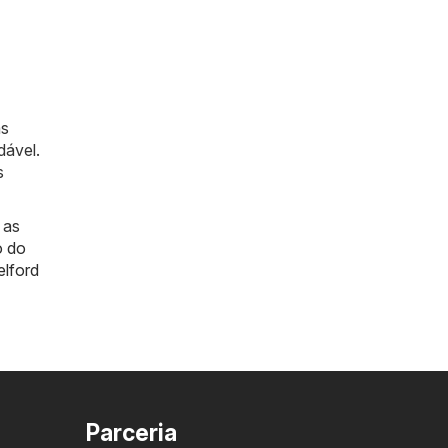
as
dável.
s
 as
o do
elford
Parceria