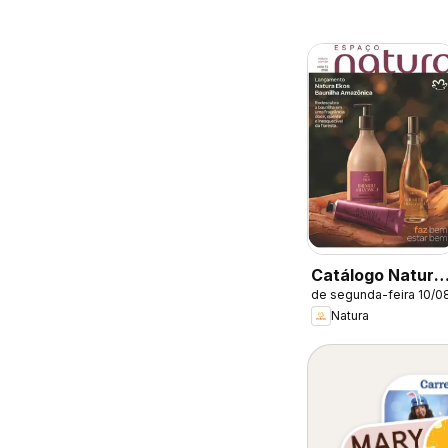
Catálogo Natura
de segunda-feira 10/0
- Ciclo 13/2026
Natura