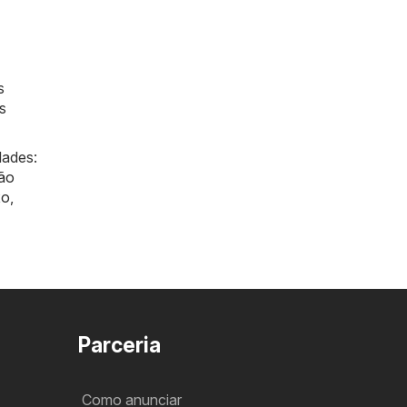
s
s
dades:
ão
xo
,
Parceria
Como anunciar