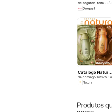
de segunda-feira 03/
Catálogo atual
Drogasil
Catálogo Natura
de domingo 19/07/202
- Ciclo 12/2026
Natura
Produtos q
agora