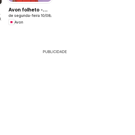
Avon folheto -
de segunda-feira 10/08/2026
Campanha 13
8/2026
Avon
PUBLICIDADE