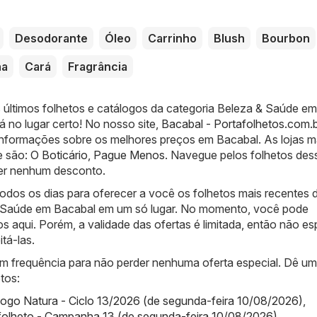
Desodorante
Óleo
Carrinho
Blush
Bourbon
ha
Cará
Fragrância
 últimos folhetos e catálogos da categoria Beleza & Saúde em
 no lugar certo! No nosso site,
Bacabal - Portafolhetos.com.b
informações sobre os melhores preços em Bacabal. As lojas m
e são:
O Boticário
,
Pague Menos
. Navegue pelos folhetos des
der nenhum desconto.
odos os dias para oferecer a você os folhetos mais recentes 
& Saúde em Bacabal em um só lugar. No momento, você pode
os aqui. Porém, a validade das ofertas é limitada, então não es
tá-las.
com frequência para não perder nenhuma oferta especial. Dê u
tos:
logo Natura - Ciclo 13/2026 (de segunda-feira 10/08/2026)
,
folheto - Campanha 13 (de segunda-feira 10/08/2026)
,