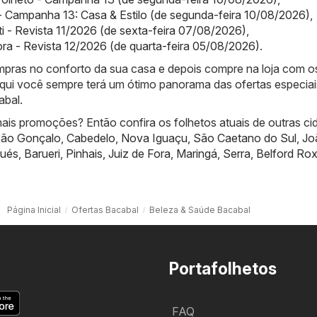
 Campanha 13: Casa & Estilo (de segunda-feira 10/08/2026)
,
iti - Revista 11/2026 (de sexta-feira 07/08/2026)
,
ra - Revista 12/2026 (de quarta-feira 05/08/2026)
.
compras no conforto da sua casa e depois compre na loja com o
qui você sempre terá um ótimo panorama das ofertas especiai
abal.
ais promoções? Então confira os folhetos atuais de outras ci
ão Gonçalo
,
Cabedelo
,
Nova Iguaçu
,
São Caetano do Sul
,
Jo
ués
,
Barueri
,
Pinhais
,
Juiz de Fora
,
Maringá
,
Serra
,
Belford Ro
Página Inicial
Ofertas Bacabal
Beleza & Saúde Bacabal
Portafolhetos
FAQ