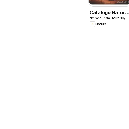
Catálogo Natura
de segunda-feira 10/0
- Ciclo 13/2026
Natura