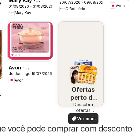
Mary Kay -
Campanha 
20/07/2026 - 09/08/2026
Ciclo 11/2026
08/2026
Avon
01/08/2026 - 31/08/2026
Catálogo Agosto
O Boticário
Mary Kay
2026
Avon -
de domingo 19/07/2026
Campanha 12:
Avon
Casa & Estilo
Ofertas
6
perto de
Descubra
você
ofertas
especiais
Ver mais
ue você pode comprar com desconto