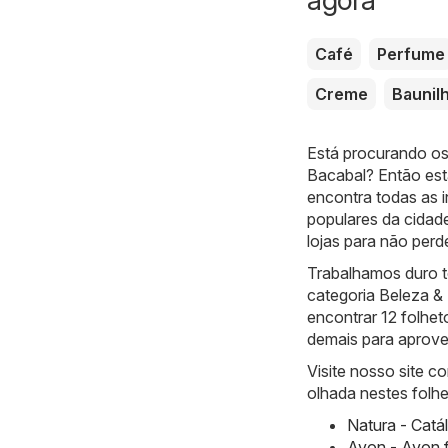
Café
Perfume
Creme
Baunil
Está procurando os
Bacabal? Então está
encontra todas as 
populares da cidad
lojas para não per
Trabalhamos duro t
categoria Beleza 
encontrar 12 folhet
demais para aprovei
Visite nosso site 
olhada nestes folhe
Natura - Catá
Avon - Avon 