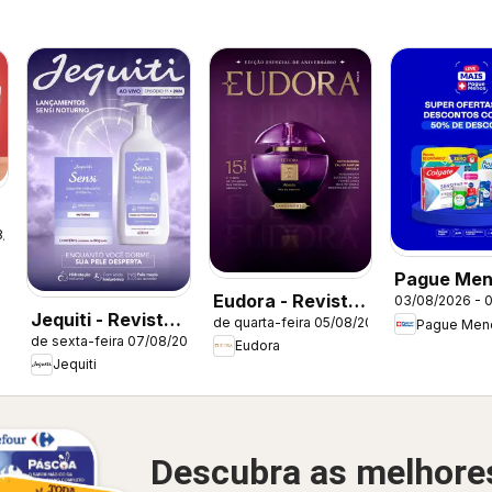
8/2026
Pague Men
Eudora - Revista
03/08/2026 - 
Catálogo a
Jequiti - Revista
de quarta-feira 05/08/2026
Pague Men
12/2026
de sexta-feira 07/08/2026
11/2026
Eudora
Jequiti
Descubra as melhore