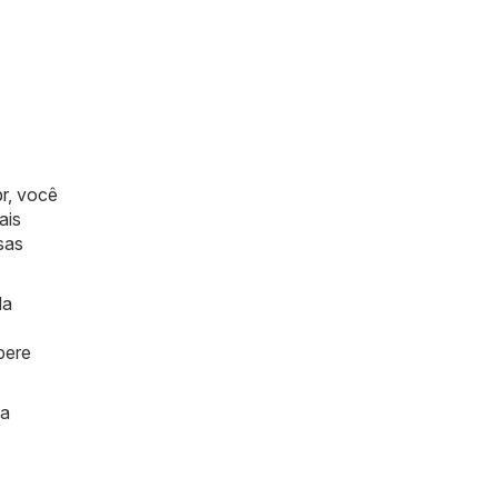
r
, você
ais
sas
da
pere
ma