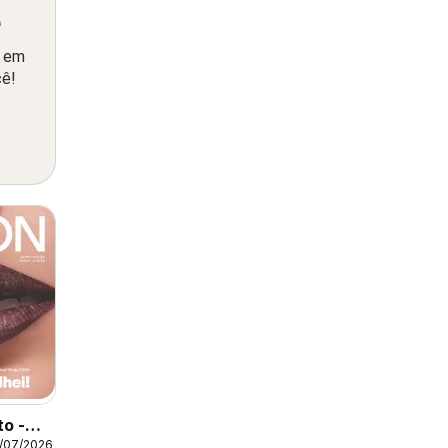
ê
o em
cê!
to -
/07/2026