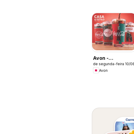
Avon -
de segunda-feira 10/0
Campanha 13:
Avon
Casa & Estilo