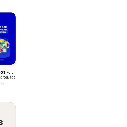
os -
09/08/2026
tual
os
s