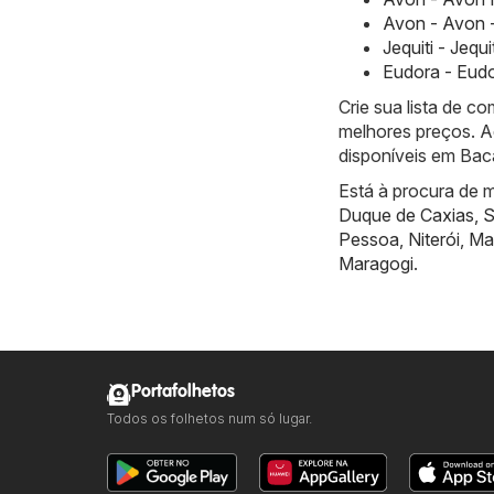
Avon - Avon -
Jequiti - Jequ
Eudora - Eudo
Crie sua lista de 
melhores preços. A
disponíveis em Bac
Está à procura de m
Duque de Caxias
,
S
Pessoa
,
Niterói
,
Ma
Maragogi
.
Portafolhetos
Todos os folhetos num só lugar.