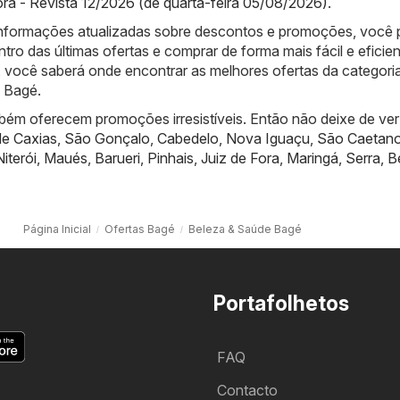
ra - Revista 12/2026 (de quarta-feira 05/08/2026)
.
informações atualizadas sobre descontos e promoções, você
ntro das últimas ofertas e comprar de forma mais fácil e eficien
 você saberá onde encontrar as melhores ofertas da categori
 Bagé.
bém oferecem promoções irresistíveis. Então não deixe de ver
e Caxias
,
São Gonçalo
,
Cabedelo
,
Nova Iguaçu
,
São Caetan
Niterói
,
Maués
,
Barueri
,
Pinhais
,
Juiz de Fora
,
Maringá
,
Serra
,
B
Página Inicial
Ofertas Bagé
Beleza & Saúde Bagé
Portafolhetos
FAQ
Contacto