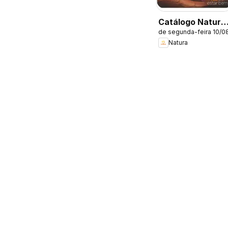
Catálogo Natura
de segunda-feira 10/0
- Ciclo 13/2026
Natura