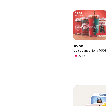
Avon -
de segunda-feira 10/0
Campanha 13:
Avon
Casa & Estilo