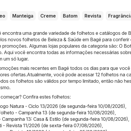
eo
Manteiga
Creme
Batom
Revista
Fragrânci
ê encontra uma grande variedade de folhetos e catálogos de
B
los novos folhetos de Beleza & Saúde em Bagé para conferir
e promoções. Algumas lojas populares da categoria são:
O Bot
o. Aqui você encontra todas as informações necessárias sobr
m um só lugar.
omoções mais recentes em Bagé todos os dias para que você 
ores ofertas.Atualmente, você pode acessar 12 folhetos na ca
os os folhetos são válidos por tempo limitado, então não hes
esmo.
começar? Confira estes folhetos:
logo Natura - Ciclo 13/2026 (de segunda-feira 10/08/2026)
,
folheto - Campanha 13 (de segunda-feira 10/08/2026)
,
 Campanha 13: Casa & Estilo (de segunda-feira 10/08/2026)
,
iti - Revista 11/2026 (de sexta-feira 07/08/2026)
,