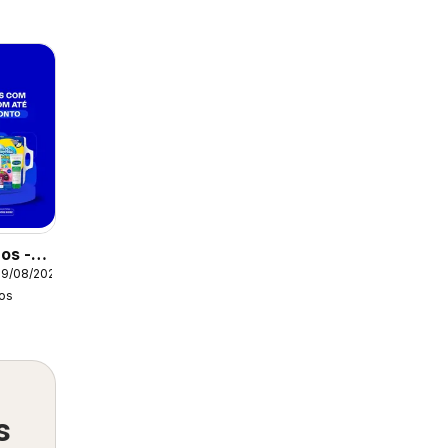
os -
09/08/2026
tual
os
s