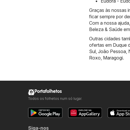
Eudora - Eudo
Graças às nossas 
ficar sempre por de
Com a nossa ajuda,
Beleza & Saúde em
Outras cidades tam
ofertas em
Duque d
Sul
,
João Pessoa
,
Roxo
,
Maragogi
.
Portafolhetos
Todos os folhetos num só lugar.
Siga-nos