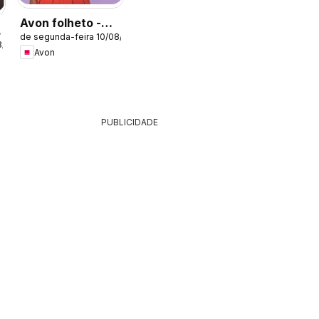
Avon folheto -
de segunda-feira 10/08/2026
Campanha 13
8/2026
Avon
PUBLICIDADE