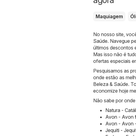
Maquiagem
Ól
No nosso site, voc
Saúde
. Navegue pe
últimos descontos 
Mas isso não é tud
ofertas especiais e
Pesquisamos as pr
onde estão as melh
Beleza & Saúde. Tod
economize hoje m
Não sabe por onde 
Natura - Catá
Avon - Avon 
Avon - Avon -
Jequiti - Jequ