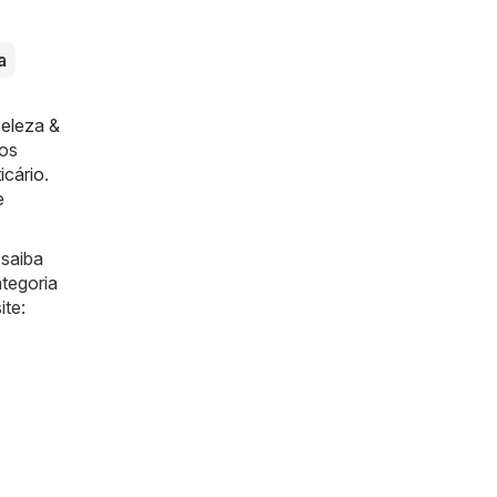
a
eleza &
 os
icário
.
e
saiba
tegoria
ite: