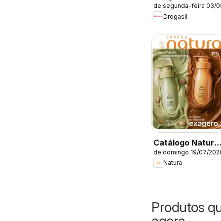
de segunda-feira 03/
Catálogo atual
Drogasil
Catálogo Natura
de domingo 19/07/202
- Ciclo 12/2026
Natura
Produtos q
agora