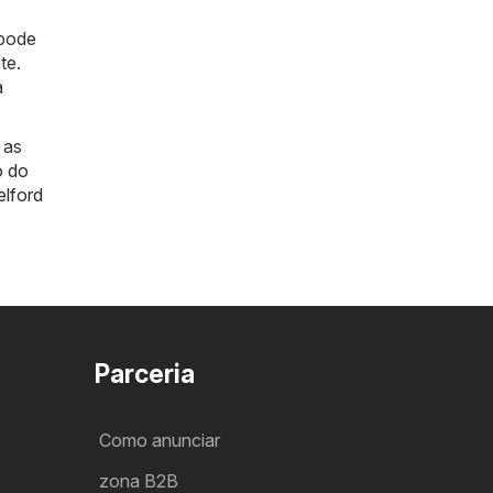
 pode
te.
a
 as
o do
elford
Parceria
Como anunciar
zona B2B