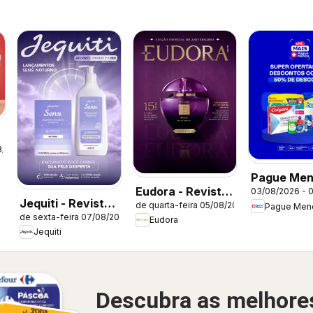
8/2026
Pague Men
Eudora - Revista
03/08/2026 - 
Catálogo a
Jequiti - Revista
de quarta-feira 05/08/2026
Pague Men
12/2026
de sexta-feira 07/08/2026
11/2026
Eudora
Jequiti
Descubra as melhore