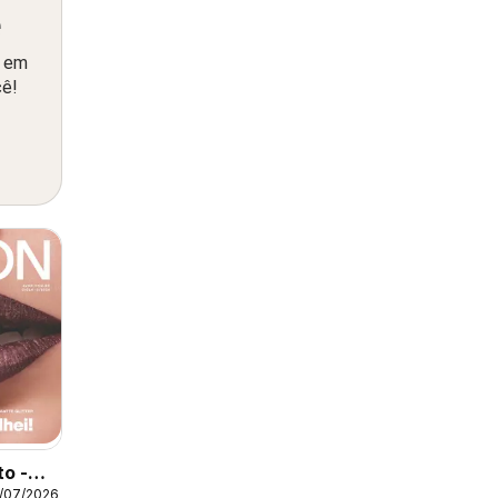
ê
o em
cê!
to -
/07/2026