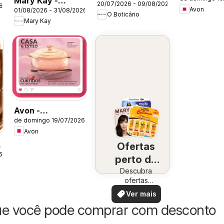
Mary Kay -
Campanha 
20/07/2026 - 09/08/2026
Ciclo 11/2026
08/2026
Avon
01/08/2026 - 31/08/2026
Catálogo Agosto
O Boticário
Mary Kay
2026
Avon -
de domingo 19/07/2026
Campanha 12:
Avon
Casa & Estilo
Ofertas
6
perto de
Descubra
você
ofertas
especiais
Ver mais
ue você pode comprar com desconto