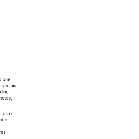
s que
speciais
rdim
,
hetos,
ntos e
ário
,
res