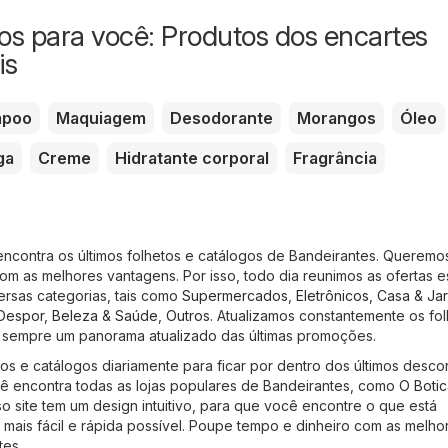
s para você: Produtos dos encartes
is
mpoo
Maquiagem
Desodorante
Morangos
Óleo
ga
Creme
Hidratante corporal
Fragrância
encontra os últimos folhetos e catálogos de Bandeirantes. Queremo
m as melhores vantagens. Por isso, todo dia reunimos as ofertas e
ersas categorias, tais como
Supermercados
,
Eletrônicos
,
Casa & Ja
Despor
,
Beleza & Saúde
,
Outros
. Atualizamos constantemente os fol
 sempre um panorama atualizado das últimas promoções.
tos e catálogos diariamente para ficar por dentro dos últimos desco
ê encontra todas as lojas populares de Bandeirantes, como
O Botic
so site tem um design intuitivo, para que você encontre o que está
mais fácil e rápida possível. Poupe tempo e dinheiro com as melho
tes.