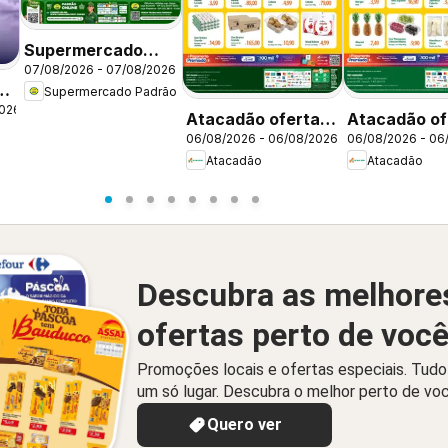
Supermercado
07/08/2026 - 07/08/2026
Padrão ofertas
Supermercado Padrão
Sexta Imbatível
2026
Atacadão ofertas
Atacadão of
06/08/2026 - 06/08/2026
06/08/2026 - 06
- RO
- MS
Atacadão
Atacadão
Descubra as melhore
ofertas perto de voc
Promoções locais e ofertas especiais. Tud
um só lugar. Descubra o melhor perto de vo
Quero ver