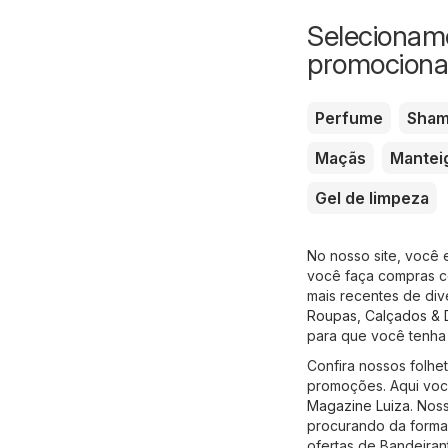
Selecionamo
promociona
Perfume
Sha
Maçãs
Mantei
Gel de limpeza
No nosso site, você 
você faça compras co
mais recentes de div
Roupas, Calçados & 
para que você tenha
Confira nossos folhe
promoções. Aqui voc
Magazine Luiza
. Nos
procurando da forma 
ofertas de Bandeiran