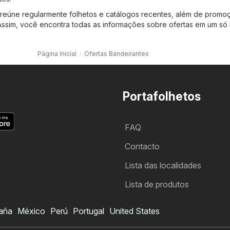
 reúne regularmente folhetos e catálogos recentes, além de promo
Assim, você encontra todas as informações sobre ofertas em um só l
Página Inicial
Ofertas Bandeirantes
Portafolhetos
FAQ
Contacto
Lista das localidades
Lista de produtos
aña
México
Perú
Portugal
United States