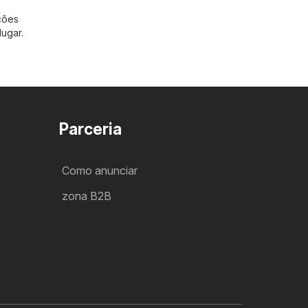
ções
ugar.
Parceria
Como anunciar
zona B2B