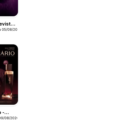
evista
ra 05/08/2026
 -
09/08/2026
026