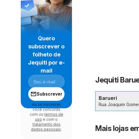
Quero
subscrever o
folheto de
Jequiti por e-
mail
Jequiti Barue
Subscrever
Barueri
Rua Joaquim Gome
Ao se inscrever,
você concorda
com os
termos de
uso
e com o
tratamento dos
Mais lojas em
dados pessoais
.