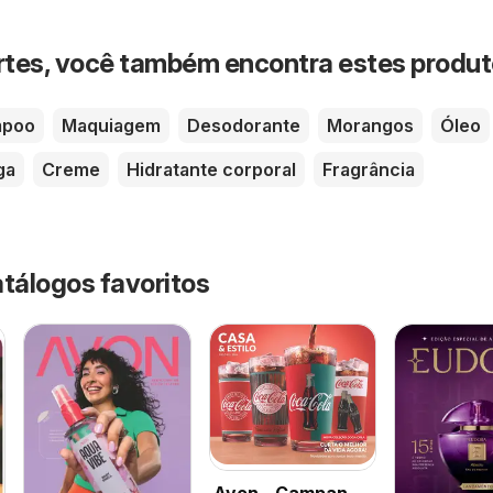
rtes, você também encontra estes produ
mpoo
Maquiagem
Desodorante
Morangos
Óleo
ga
Creme
Hidratante corporal
Fragrância
atálogos favoritos