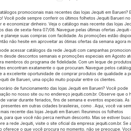
2026
atálogos promocionais mais recentes das lojas Jequiti em Barueri? 
o! Você pode sempre conferir os últimos folhetos Jequiti Barueri n
r
e economizar dinheiro. Veja o catálogo mais recente das lojas Jeq
 os dias de sexta-feira 07/08. Navegue pelas últimas ofertas Jequiti
 e planeje suas compras com facilidade. As promoções estão dispo
então não hesite em aproveitar as ótimas ofertas da semana agora 
 pode acessar catálogos da rede Jequiti com campanhas promocion
uem desde descontos semanais e promoções especiais em Agosto at
para membros do programa de fidelidade. Com um leque de produtos
entes encontram exatamente o que procuram. Navegue pelos catálo
te a excelente oportunidade de comprar produtos de qualidade a 
equiti de Barueri, uma opção muito popular entre os clientes.
horário de funcionamento das lojas Jequiti em Barueri? Você pode
rmação no nosso site ou no endereço
jequiti.com.br
. Observe que o h
e variar durante feriados, fins de semana e eventos especiais. As 
 presentes em outras cidades brasileiras, como . Aqui, você vai se
mais recente das lojas Jequiti em Barueri. Reunimos os folhetos
ia, para que você não perca nenhum desconto. Mas se estiver bus
e a rede Jequiti, visite o site oficial da empresa:
jequiti.com.br
. Se 
não oferece o que você procura no momento, não se preocupe. Vo