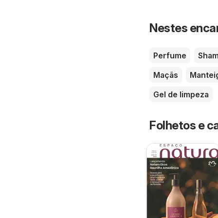
Nestes enca
Perfume
Sha
Maçãs
Mantei
Gel de limpeza
Folhetos e c