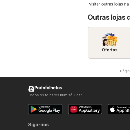
visitar outras lojas n
Outras lojas 
Ofertas
Página
Portafolhetos
Todos os folhetos num só lugar.
Siga-nos