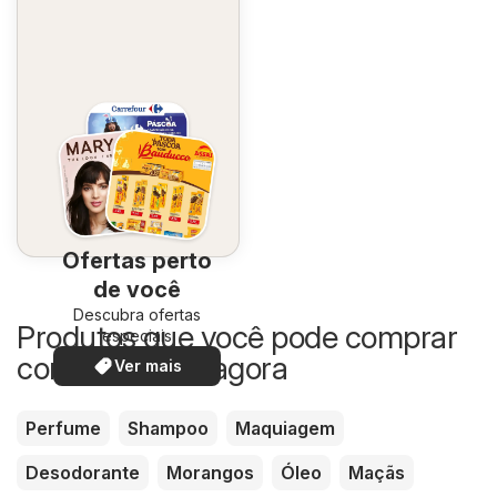
Ofertas perto
de você
Descubra ofertas
Produtos que você pode comprar
especiais
com desconto agora
Ver mais
Perfume
Shampoo
Maquiagem
Desodorante
Morangos
Óleo
Maçãs