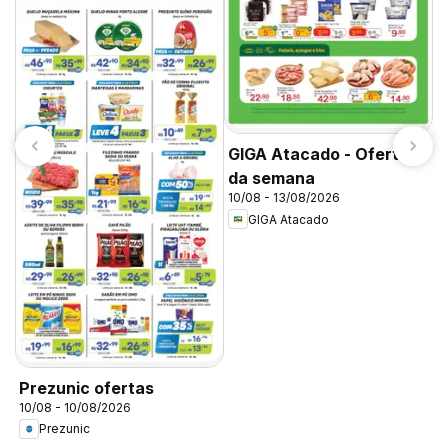
C
1
GIGA Atacado - Ofertas
d
da semana
10/08 - 13/08/2026
GIGA Atacado
Prezunic ofertas
10/08 - 10/08/2026
Prezunic