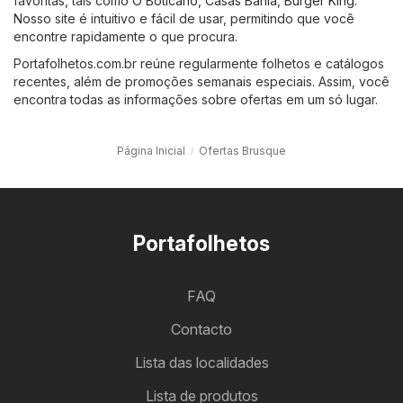
favoritas, tais como
O Boticário
,
Casas Bahia
,
Burger King
.
Nosso site é intuitivo e fácil de usar, permitindo que você
encontre rapidamente o que procura.
Portafolhetos.com.br reúne regularmente folhetos e catálogos
recentes, além de promoções semanais especiais. Assim, você
encontra todas as informações sobre ofertas em um só lugar.
Página Inicial
Ofertas Brusque
Portafolhetos
FAQ
Contacto
Lista das localidades
Lista de produtos