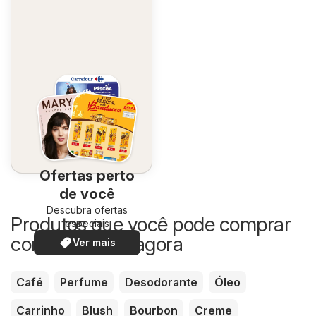
Ofertas perto
de você
Descubra ofertas
Produtos que você pode comprar
especiais
com desconto agora
Ver mais
Café
Perfume
Desodorante
Óleo
Carrinho
Blush
Bourbon
Creme