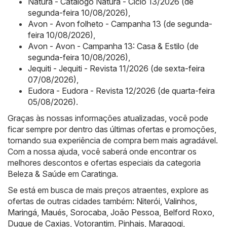
Natura - Catálogo Natura - Ciclo 13/2026 (de
segunda-feira 10/08/2026)
,
Avon - Avon folheto - Campanha 13 (de segunda-
feira 10/08/2026)
,
Avon - Avon - Campanha 13: Casa & Estilo (de
segunda-feira 10/08/2026)
,
Jequiti - Jequiti - Revista 11/2026 (de sexta-feira
07/08/2026)
,
Eudora - Eudora - Revista 12/2026 (de quarta-feira
05/08/2026)
.
Graças às nossas informações atualizadas, você pode
ficar sempre por dentro das últimas ofertas e promoções,
tornando sua experiência de compra bem mais agradável.
Com a nossa ajuda, você saberá onde encontrar os
melhores descontos e ofertas especiais da categoria
Beleza & Saúde em Caratinga.
Se está em busca de mais preços atraentes, explore as
ofertas de outras cidades também:
Niterói
,
Valinhos
,
Maringá
,
Maués
,
Sorocaba
,
João Pessoa
,
Belford Roxo
,
Duque de Caxias
,
Votorantim
,
Pinhais
,
Maragogi
,