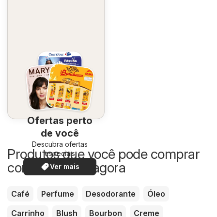
Ofertas perto
de você
Descubra ofertas
Produtos que você pode comprar
especiais
com desconto agora
Ver mais
Café
Perfume
Desodorante
Óleo
Carrinho
Blush
Bourbon
Creme