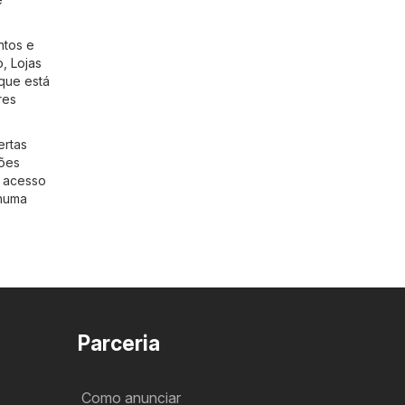
ntos e
o
,
Lojas
 que está
res
ertas
ções
m acesso
nhuma
Parceria
Como anunciar