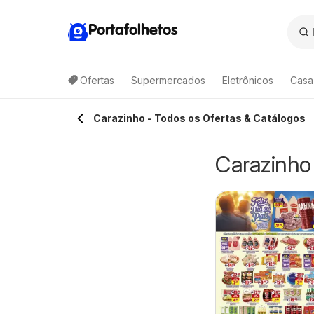
Portafolhetos
Ofertas
Supermercados
Eletrônicos
Casa
Carazinho - Todos os Ofertas & Catálogos
Carazinho
atico ofertas Fim
Semar
6
8/08/2026 - 09/08/2026
e Semana
08/08/2026 - 08/08/2026
Tatico
Supermercado