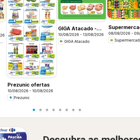
Supermerca
GIGA Atacado -
08/08/2026 - 09
Padrão - Of
10/08/2026 - 13/08/2026
026
Ofertas da
-
Supermercad
GIGA Atacado
da semana
ioleta Supermercados
semana
Prezunic ofertas
10/08/2026 - 10/08/2026
Prezunic
Descubra as melhore