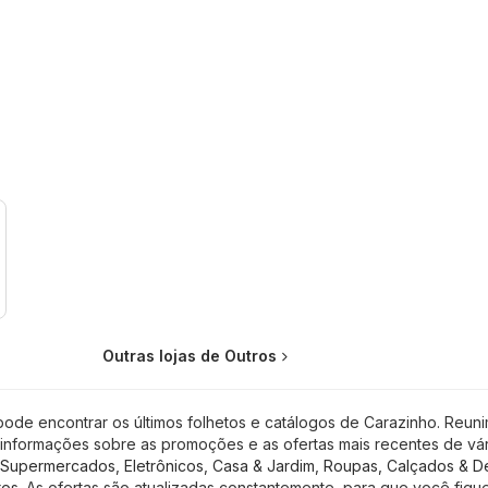
Outras lojas de Outros
pode encontrar os últimos folhetos e catálogos de Carazinho. Reun
 informações sobre as promoções e as ofertas mais recentes de vár
Supermercados
,
Eletrônicos
,
Casa & Jardim
,
Roupas, Calçados & D
ros
. As ofertas são atualizadas constantemente, para que você fiqu