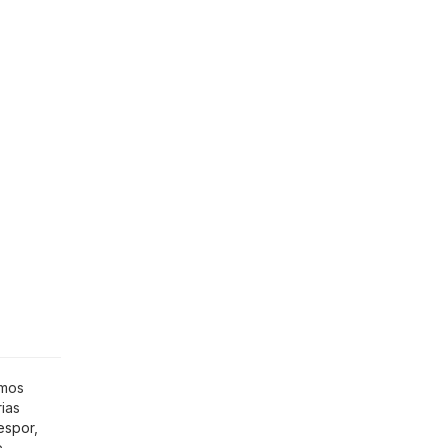
imos
ias
espor
,
e