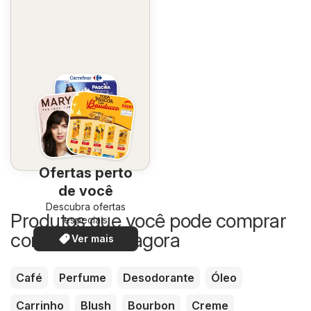
Ofertas perto
de você
Descubra ofertas
Produtos que você pode comprar
especiais
com desconto agora
Ver mais
Café
Perfume
Desodorante
Óleo
Carrinho
Blush
Bourbon
Creme