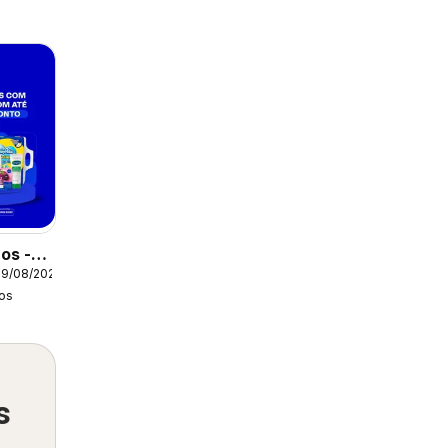
os -
09/08/2026
tual
os
s