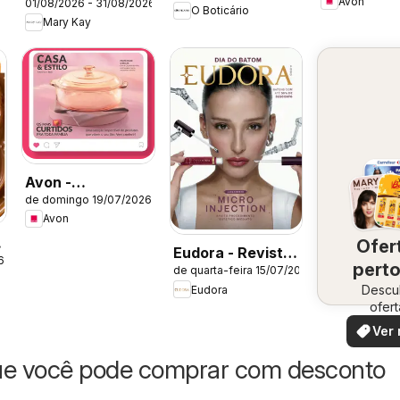
Avon
01/08/2026 - 31/08/2026
Catálogo Agosto
O Boticário
Mary Kay
2026
Avon -
de domingo 19/07/2026
Campanha 12:
Avon
Casa & Estilo
Ofer
Eudora - Revista
6
perto
de quarta-feira 15/07/2026
11/2026
Descu
vo
Eudora
ofert
especi
Ver 
ue você pode comprar com desconto