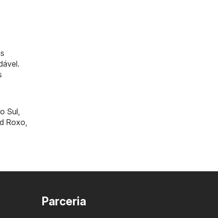
as
dável.
s
o Sul
,
rd Roxo
,
Parceria