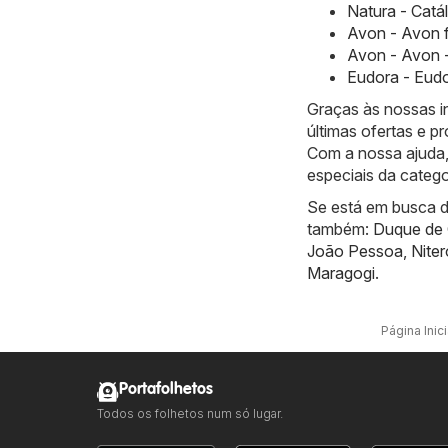
Natura - Catá
Avon - Avon 
Avon - Avon -
Eudora - Eudo
Graças às nossas i
últimas ofertas e 
Com a nossa ajuda,
especiais da categ
Se está em busca de
também:
Duque de 
João Pessoa
,
Niter
Maragogi
.
Página Inici
Portafolhetos
Todos os folhetos num só lugar.