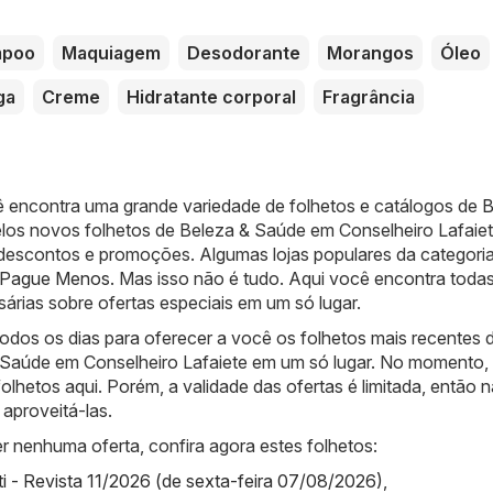
mpoo
Maquiagem
Desodorante
Morangos
Óleo
ga
Creme
Hidratante corporal
Fragrância
ê encontra uma grande variedade de folhetos e catálogos de
B
los novos folhetos de Beleza & Saúde em Conselheiro Lafaiet
s descontos e promoções. Algumas lojas populares da categori
Pague Menos
. Mas isso não é tudo. Aqui você encontra toda
árias sobre ofertas especiais em um só lugar.
odos os dias para oferecer a você os folhetos mais recentes 
 Saúde em Conselheiro Lafaiete em um só lugar. No momento,
olhetos aqui. Porém, a validade das ofertas é limitada, então 
aproveitá-las.
r nenhuma oferta, confira agora estes folhetos:
iti - Revista 11/2026 (de sexta-feira 07/08/2026)
,