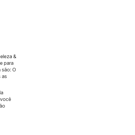
eleza &
e para
a são:
O
s as
da
 você
não