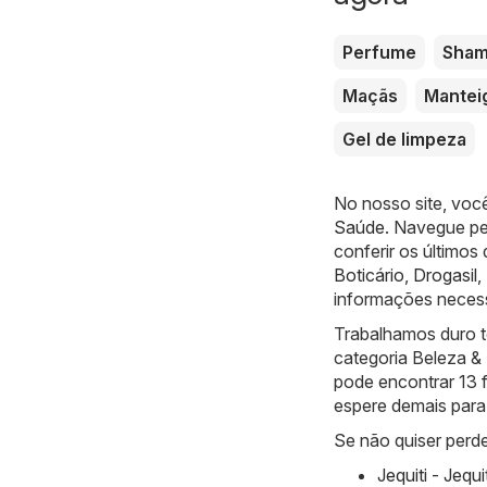
Perfume
Sha
Maçãs
Mantei
Gel de limpeza
No nosso site, voc
Saúde
. Navegue pe
conferir os último
Boticário
,
Drogasil
,
informações necess
Trabalhamos duro t
categoria Beleza &
pode encontrar 13 f
espere demais para 
Se não quiser perde
Jequiti - Jequ