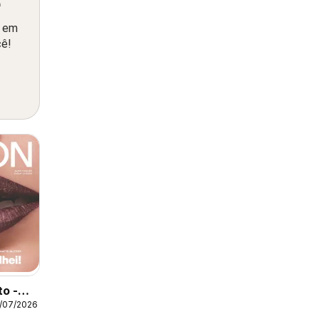
ê
o em
cê!
to -
/07/2026
12