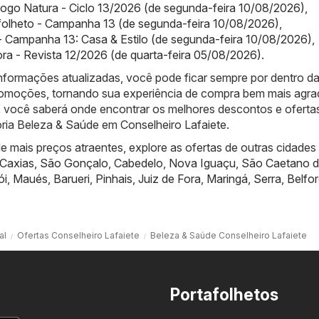
logo Natura - Ciclo 13/2026 (de segunda-feira 10/08/2026)
,
folheto - Campanha 13 (de segunda-feira 10/08/2026)
,
 Campanha 13: Casa & Estilo (de segunda-feira 10/08/2026)
,
ra - Revista 12/2026 (de quarta-feira 05/08/2026)
.
nformações atualizadas, você pode ficar sempre por dentro d
promoções, tornando sua experiência de compra bem mais agra
 você saberá onde encontrar os melhores descontos e oferta
oria Beleza & Saúde em Conselheiro Lafaiete.
 mais preços atraentes, explore as ofertas de outras cidades
Caxias
,
São Gonçalo
,
Cabedelo
,
Nova Iguaçu
,
São Caetano d
ói
,
Maués
,
Barueri
,
Pinhais
,
Juiz de Fora
,
Maringá
,
Serra
,
Belfo
al
Ofertas Conselheiro Lafaiete
Beleza & Saúde Conselheiro Lafaiete
Portafolhetos