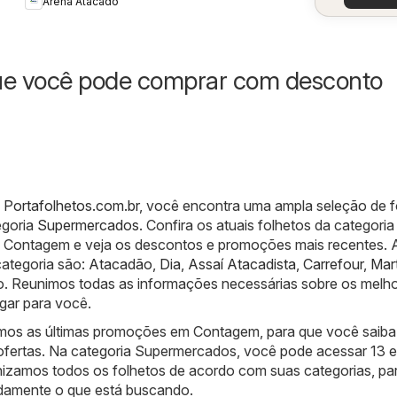
Arena Atacado
semana
ue você pode comprar com desconto
 Portafolhetos.com.br
, você encontra uma ampla seleção de f
egoria
Supermercados
. Confira os atuais folhetos da categoria
Contagem e veja os descontos e promoções mais recentes. A
categoria são:
Atacadão
,
Dia
,
Assaí Atacadista
,
Carrefour
,
Mar
o. Reunimos todas as informações necessárias sobre os melh
gar para você.
amos as últimas promoções em Contagem, para que você saib
ofertas. Na categoria Supermercados, você pode acessar 13 
zamos todos os folhetos de acordo com suas categorias, pa
damente o que está buscando.