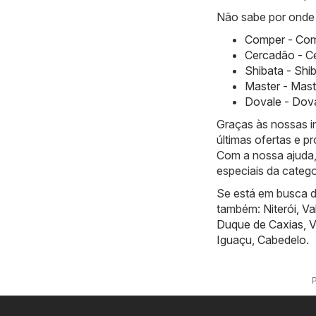
Não sabe por onde 
Comper - Com
Cercadão - C
Shibata - Shi
Master - Mas
Dovale - Dov
Graças às nossas i
últimas ofertas e 
Com a nossa ajuda,
especiais da cate
Se está em busca de
também:
Niterói
,
Va
Duque de Caxias
,
V
Iguaçu
,
Cabedelo
.
P