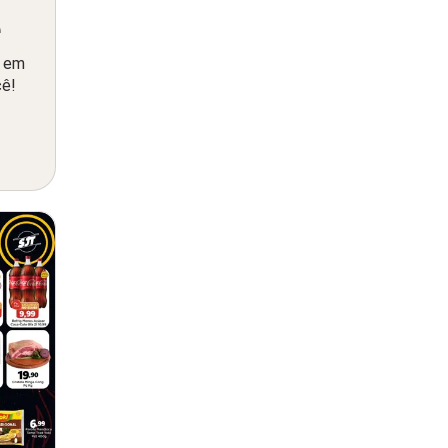
ê
o em
cê!