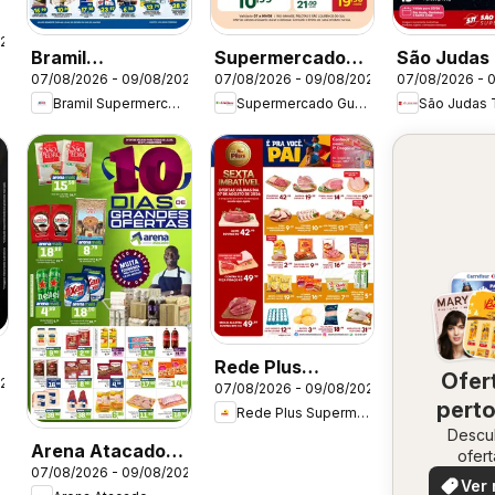
026
Bramil
Supermercado
São Judas
07/08/2026 - 09/08/2026
07/08/2026 - 09/08/2026
07/08/2026 - 
Supermercados -
Guanabara -
- Ofertas 
Bramil Supermercados
Supermercado Guanabara
São Judas 
Ofertas da
Ofertas da
semana
semana
semana
Rede Plus
Ofer
026
07/08/2026 - 09/08/2026
Supermercados -
perto
ni
Rede Plus Supermercados
Ofertas da
Descu
vo
semana
Arena Atacado -
ofert
07/08/2026 - 09/08/2026
Ofertas da
especi
Ver 