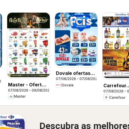
Dovale ofertas
s
07/08/2026 - 07/08/2026
do Dia
26
Master - Ofertas
Carrefour
Dovale
07/08/2026 - 09/08/2026
da semana
07/08/2026 - 
ofertas FD
Master
Carrefour
Descubra as melhore