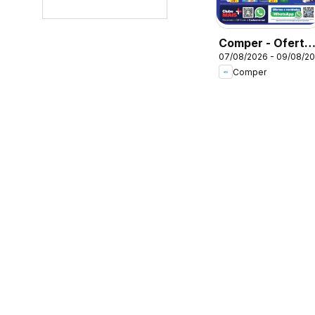
Comper - Oferta
07/08/2026 - 09/08/2
da semana
Comper