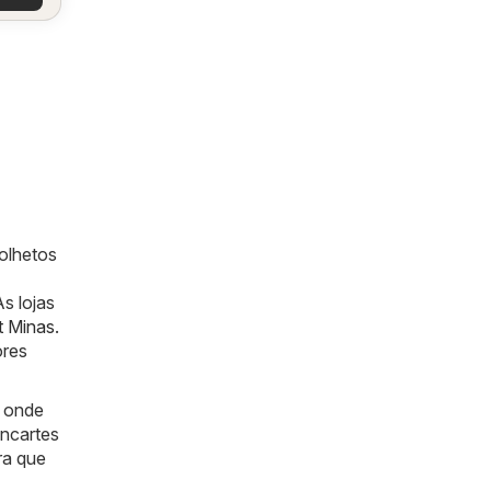
olhetos
s lojas
t Minas
.
ores
a onde
encartes
ra que