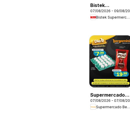
Bistek
07/08/2026 - 09/08/2
Supermercados
Bistek Supermercados
ofertas Dia dos
Pais Flores
Supermercado
07/08/2026 - 07/08/2
Bergamini -
Supermercado Bergami
Ofertas da
semana