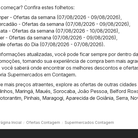
começar? Confira estes folhetos:
per - Ofertas da semana (07/08/2026 - 09/08/2026)
,
ercadão - Ofertas da semana (07/08/2026 - 09/08/2026)
,
bata - Ofertas da semana (07/08/2026 - 10/08/2026)
,
ter - Ofertas da semana (07/08/2026 - 09/08/2026)
,
ale ofertas do Dia (07/08/2026 - 07/08/2026)
.
nformações atualizadas, você pode ficar sempre por dentro d
promoções, tornando sua experiência de compra bem mais agra
 você saberá onde encontrar os melhores descontos e oferta
goria Supermercados em Contagem.
 mais preços atraentes, explore as ofertas de outras cidades
linhos
,
Maringá
,
Maués
,
Sorocaba
,
João Pessoa
,
Belford Rox
otorantim
,
Pinhais
,
Maragogi
,
Aparecida de Goiânia
,
Serra
,
No
ágina Inicial
Ofertas Contagem
Supermercados Contagem