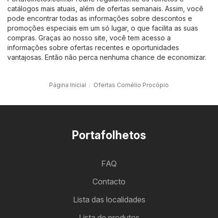
catálogos mais atuais, além de ofertas semanais. Assim, você
pode encontrar todas as informações sobre descontos e
promoções especiais em um só lugar, o que facilita as suas
compras. Graças ao nosso site, você tem acesso a
informações sobre ofertas recentes e oportunidades
vantajosas. Então não perca nenhuma chance de economizar.
Página Inicial
Ofertas Cornélio Procópio
Portafolhetos
FAQ
Contacto
Lista das localidades
Lista de produtos