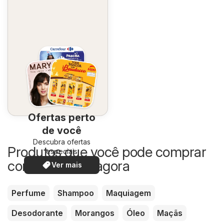
Ofertas perto
de você
Descubra ofertas
Produtos que você pode comprar
especiais
com desconto agora
Ver mais
Perfume
Shampoo
Maquiagem
Desodorante
Morangos
Óleo
Maçãs