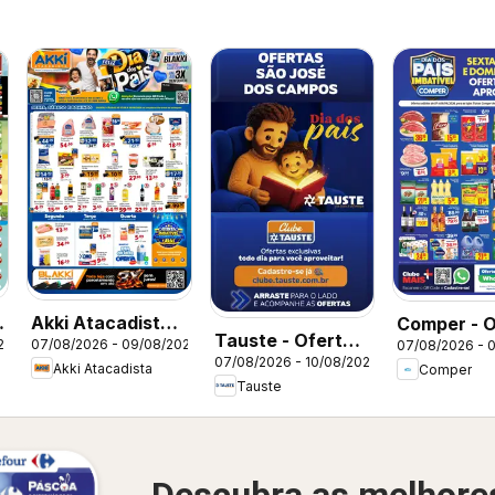
Akki Atacadista -
Comper - O
Tauste - Ofertas
26
07/08/2026 - 09/08/2026
07/08/2026 - 
Ofertas da
da semana
07/08/2026 - 10/08/2026
da semana
Akki Atacadista
Comper
semana
Tauste
Descubra as melhore