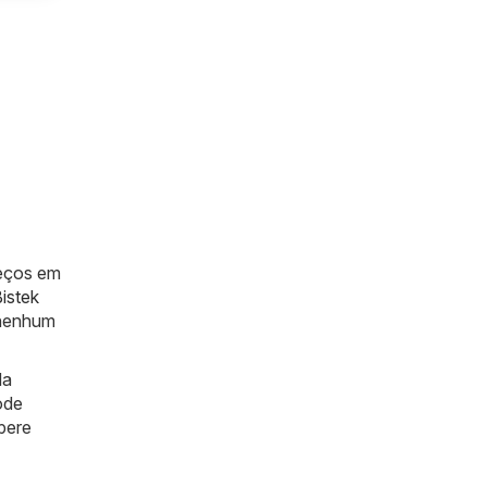
reços em
istek
 nenhum
da
ode
spere