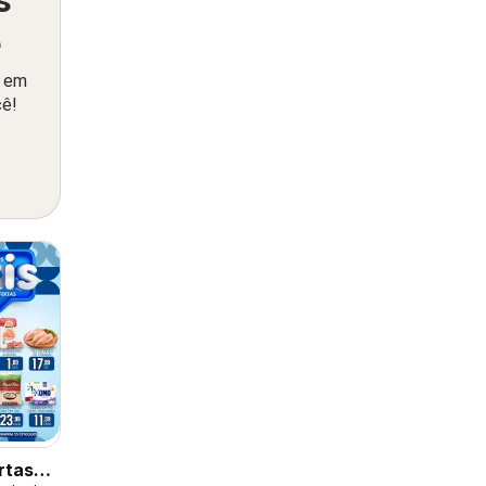
ê
o em
cê!
rtas