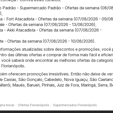
 Padrão - Supermercado Padrão - Ofertas da semana (08/0
)
,
ta - Fort Atacadista - Ofertas da semana (07/08/2026 - 09/0
ale - Ofertas da semana (07/08/2026 - 13/08/2026)
,
ta - Akki Atacadista - Ofertas da semana (07/08/2026 -
ste - Ofertas da semana (07/08/2026 - 10/08/2026)
.
informações atualizadas sobre descontos e promoções, você
ntro das últimas ofertas e comprar de forma mais fácil e eficien
 você saberá onde encontrar as melhores ofertas da categori
lorianópolis.
bém oferecem promoções irresistíveis. Então não deixe de ver
e Caxias
,
São Gonçalo
,
Cabedelo
,
Nova Iguaçu
,
São Caetan
Niterói
,
Maués
,
Barueri
,
Pinhais
,
Juiz de Fora
,
Maringá
,
Serra
,
B
ina Inicial
Ofertas Florianópolis
Supermercados Florianópolis