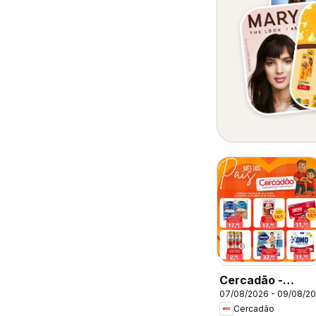
Cercadão -
07/08/2026 - 09/08/2
Ofertas da
Cercadão
semana