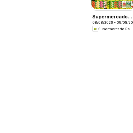
Supermercado
08/08/2026 - 09/08/2
Padrão - Ofertas
Supermercado Padrão
da semana