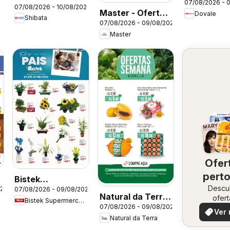
07/08/2026 - 
do Dia
07/08/2026 - 10/08/2026
da semana
Master - Ofertas
Dovale
Shibata
07/08/2026 - 09/08/2026
da semana
Master
Ofer
perto
Bistek
Descu
vo
026
07/08/2026 - 09/08/2026
Supermercados
Natural da Terra
ofert
Bistek Supermercados
ofertas Dia dos
07/08/2026 - 09/08/2026
especi
- Ofertas da
Ver 
Pais Flores
Natural da Terra
semana