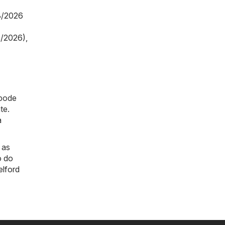
8/2026
8/2026)
,
 pode
te.
a
 as
o do
elford