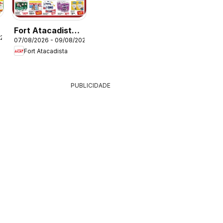
Fort Atacadista -
026
07/08/2026 - 09/08/2026
Ofertas da
Fort Atacadista
semana
PUBLICIDADE