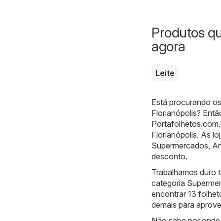
Produtos q
agora
Leite
Está procurando os
Florianópolis? Entã
Portafolhetos.com.
Florianópolis. As l
Supermercados
,
An
desconto.
Trabalhamos duro t
categoria Supermer
encontrar 13 folhet
demais para aprovei
Não sabe por onde 