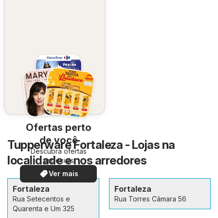
Ofertas perto
de você
Tupperware Fortaleza - Lojas na
Descubra ofertas
localidade e nos arredores
especiais
Ver mais
Fortaleza
Fortaleza
Rua Setecentos e
Rua Torres Câmara 56
Quarenta e Um 325