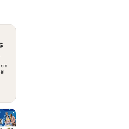
s
ê
o em
cê!