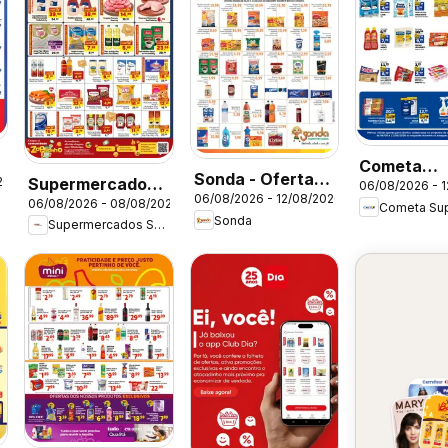
Cometa
Sonda - Ofertas
Supermercados
26
06/08/2026 - 
Supermerc
06/08/2026 - 12/08/2026
da semana
06/08/2026 - 08/08/2026
São Vicente -
ofertas Cl
Sonda
Supermercados São Vicente
Ofertas da
Tem Mais 
semana
Você