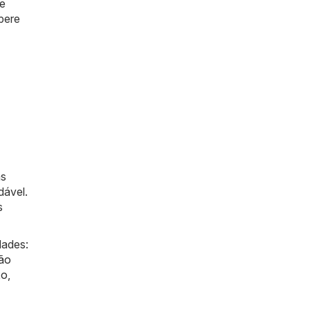
e
spere
as
dável.
s
dades:
ão
xo
,