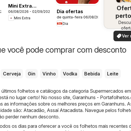
Mini Extra
Ofer
Dia ofertas
026
06/08/2026 - 02/09/2026
ofertas Mensal
perto
de quinta-feira 06/08/2026
Mini Extra
Descu
vo
Dia
ofert
especi
Ver 
ue você pode comprar com desconto
Cerveja
Gin
Vinho
Vodka
Bebida
Leite
 últimos folhetos e catálogos da categoria Supermercados em
stá no lugar certo! No nosso site,
Garanhuns - Portafolhetos
s as informações sobre os melhores preços em Garanhuns. As
cidade são:
Atacadão
,
Assaí Atacadista
. Navegue pelos folhet
não perder nenhum desconto.
odos os dias para oferecer a você os folhetos mais recentes 