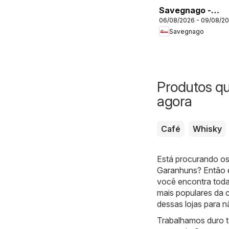
Savegnago -
06/08/2026 - 09/08/2
Ofertas da
Savegnago
semana
Produtos q
agora
Café
Whisky
Está procurando os
Garanhuns? Então e
você encontra toda
mais populares da 
dessas lojas para 
Trabalhamos duro t