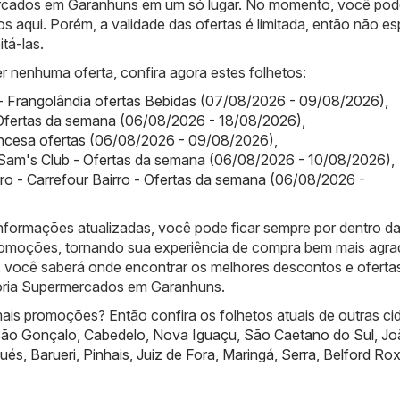
rcados em Garanhuns em um só lugar. No momento, você pod
os aqui. Porém, a validade das ofertas é limitada, então não e
tá-las.
r nenhuma oferta, confira agora estes folhetos:
- Frangolândia ofertas Bebidas (07/08/2026 - 09/08/2026)
,
Ofertas da semana (06/08/2026 - 18/08/2026)
,
incesa ofertas (06/08/2026 - 09/08/2026)
,
 Sam's Club - Ofertas da semana (06/08/2026 - 10/08/2026)
,
rro - Carrefour Bairro - Ofertas da semana (06/08/2026 -
nformações atualizadas, você pode ficar sempre por dentro d
promoções, tornando sua experiência de compra bem mais agra
 você saberá onde encontrar os melhores descontos e oferta
goria Supermercados em Garanhuns.
ais promoções? Então confira os folhetos atuais de outras ci
ão Gonçalo
,
Cabedelo
,
Nova Iguaçu
,
São Caetano do Sul
,
Jo
ués
,
Barueri
,
Pinhais
,
Juiz de Fora
,
Maringá
,
Serra
,
Belford Ro