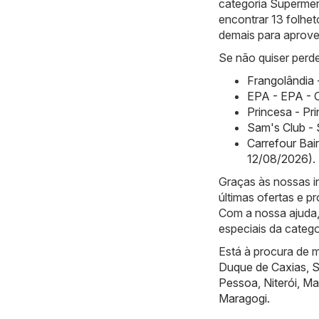
categoria Superme
encontrar 13 folhet
demais para aprovei
Se não quiser perde
Frangolândia 
EPA - EPA - 
Princesa - Pr
Sam's Club -
Carrefour Bai
12/08/2026)
.
Graças às nossas i
últimas ofertas e 
Com a nossa ajuda,
especiais da cate
Está à procura de m
Duque de Caxias
,
S
Pessoa
,
Niterói
,
Ma
Maragogi
.