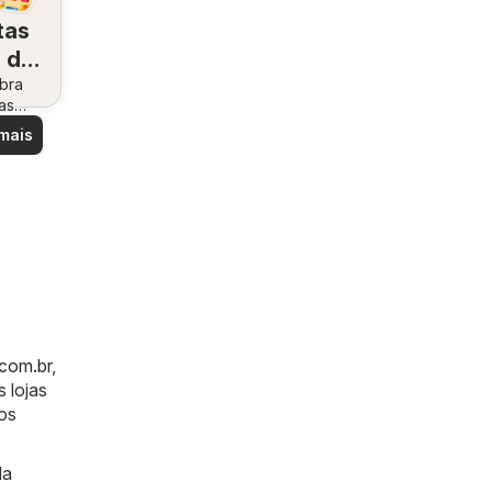
tas
 de
bra
cê
as
ais
mais
.com.br
,
 lojas
os
da