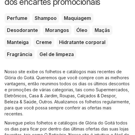
dos encartes promocionais
Perfume
Shampoo
Maquiagem
Desodorante
Morangos
Óleo
Maçãs
Manteiga
Creme
Hidratante corporal
Fragrância
Gel de limpeza
Nosso site exibe os folhetos e catálogos mais recentes de
Glória do Goitá. Queremos que você compre com as melhores
vantagens, então reunimos todos os dias os últimos descontos
e promoções de várias categorias, tais como
Supermercados
,
Eletrônicos
,
Casa & Jardim
,
Roupas, Calçados & Despor
,
Beleza & Saúde
,
Outros
. Atualizamos os folhetos regularmente,
para que você possa sempre conferir as ofertas mais
recentes.
Navegue pelos folhetos e catálogos de Glória do Goitá todos
os dias para ficar por dentro das últimas ofertas das suas lojas
favoritas, tais como
O Boticário
. Nosso site é intuitivo e fácil de