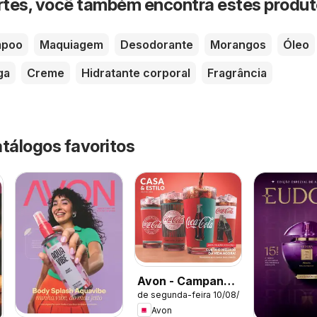
rtes, você também encontra estes produ
mpoo
Maquiagem
Desodorante
Morangos
Óleo
ga
Creme
Hidratante corporal
Fragrância
atálogos favoritos
Avon - Campanha
de segunda-feira 10/08/2026
13: Casa & Estilo
Avon