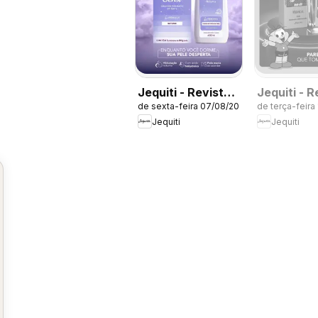
Jequiti - Revista
Jequiti - R
de sexta-feira 07/08/2026
de terça-feira
11/2026
10/2026
Jequiti
Jequiti