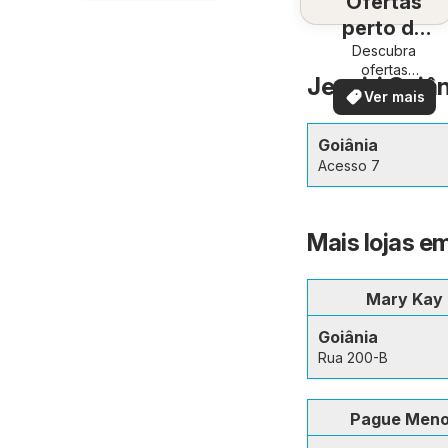
Ofertas
perto de
Descubra
você
ofertas
Jequiti Goiân
especiais
Ver mais
Goiânia
Acesso 7
Mais lojas e
Mary Kay
Goiânia
Rua 200-B
Pague Men