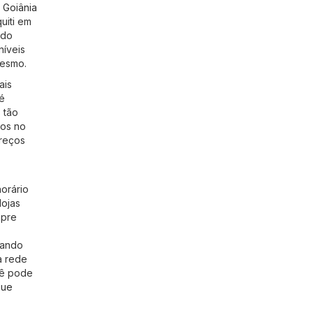
o
Goiânia
uiti em
 do
níveis
mesmo.
ais
é
 tão
gos no
preços
orário
lojas
mpre
cando
a rede
cê pode
gue