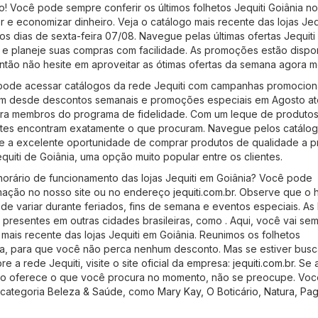
o! Você pode sempre conferir os últimos folhetos Jequiti Goiânia n
r
e economizar dinheiro. Veja o catálogo mais recente das lojas Jeq
 os dias de sexta-feira 07/08. Navegue pelas últimas ofertas Jequiti
 e planeje suas compras com facilidade. As promoções estão dispo
então não hesite em aproveitar as ótimas ofertas da semana agora 
 pode acessar catálogos da rede Jequiti com campanhas promocion
uem desde descontos semanais e promoções especiais em Agosto at
para membros do programa de fidelidade. Com um leque de produtos
entes encontram exatamente o que procuram. Navegue pelos catálo
te a excelente oportunidade de comprar produtos de qualidade a 
equiti de Goiânia, uma opção muito popular entre os clientes.
horário de funcionamento das lojas Jequiti em Goiânia? Você pode
rmação no nosso site ou no endereço
jequiti.com.br
. Observe que o h
e variar durante feriados, fins de semana e eventos especiais. As 
 presentes em outras cidades brasileiras, como . Aqui, você vai se
mais recente das lojas Jequiti em Goiânia. Reunimos os folhetos
ia, para que você não perca nenhum desconto. Mas se estiver bus
e a rede Jequiti, visite o site oficial da empresa:
jequiti.com.br
. Se 
não oferece o que você procura no momento, não se preocupe. Vo
a categoria
Beleza & Saúde
, como
Mary Kay
,
O Boticário
,
Natura
,
Pa