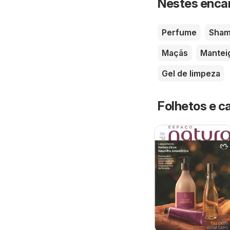
Nestes enca
Perfume
Sha
Maçãs
Mantei
Gel de limpeza
Folhetos e c