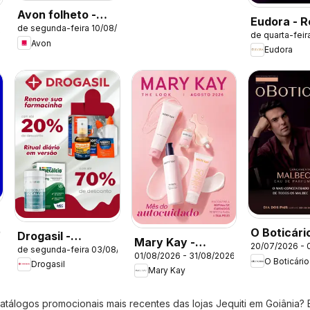
Avon folheto -
Eudora - R
de segunda-feira 10/08/2026
Campanha 13
de quarta-fei
/2026
12/2026
Avon
Eudora
O Boticário
26
Drogasil -
Mary Kay -
20/07/2026 - 
Ciclo 11/2
de segunda-feira 03/08/2026
Catálogo atual
01/08/2026 - 31/08/2026
Catálogo Agosto
O Boticário
Drogasil
Mary Kay
2026
atálogos promocionais mais recentes das lojas Jequiti em Goiânia? 