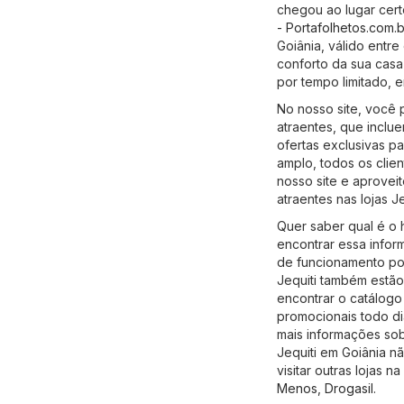
chegou ao lugar cert
- Portafolhetos.com.b
Goiânia, válido entre
conforto da sua casa
por tempo limitado, 
No nosso site, você
atraentes, que incl
ofertas exclusivas 
amplo, todos os cli
nosso site e aprovei
atraentes nas lojas J
Quer saber qual é o 
encontrar essa info
de funcionamento pod
Jequiti também estão
encontrar o catálogo 
promocionais todo d
mais informações sobr
Jequiti em Goiânia 
visitar outras lojas n
Menos
,
Drogasil
.