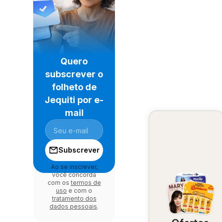
Quero
subscrever o
folheto de
Jequiti por e-
mail
Subscrever
Ao se inscrever,
você concorda
com os
termos de
uso
e com o
tratamento dos
dados pessoais
.