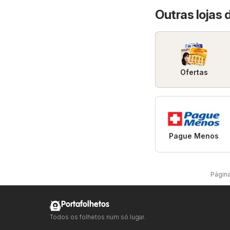
Outras lojas 
Ofertas
Pague Menos
Página 
Portafolhetos
Todos os folhetos num só lugar.