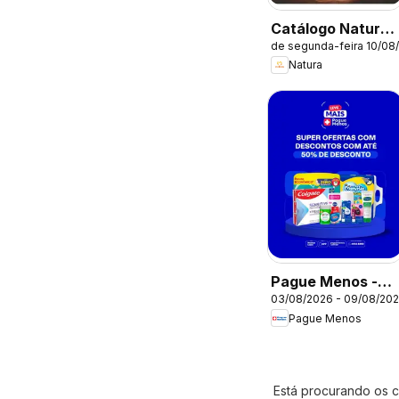
Catálogo Natura -
de segunda-feira 10/08
Ciclo 13/2026
Natura
Pague Menos -
03/08/2026 - 09/08/20
Catálogo atual
Pague Menos
Está procurando os c