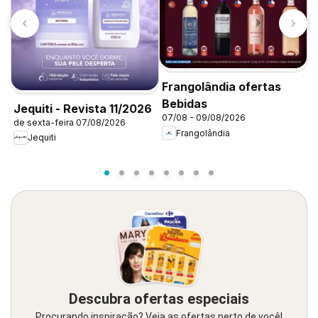
S
Frangolândia ofertas
o
Bebidas
0
Jequiti - Revista 11/2026
07/08 - 09/08/2026
de sexta-feira 07/08/2026
Frangolândia
Jequiti
Descubra ofertas especiais
Procurando inspiração? Veja as ofertas perto de você!