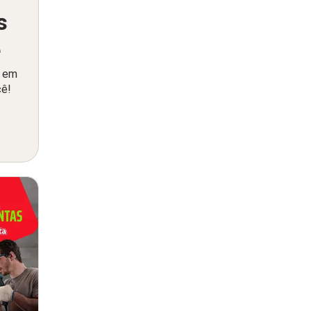
s
ê
o em
cê!