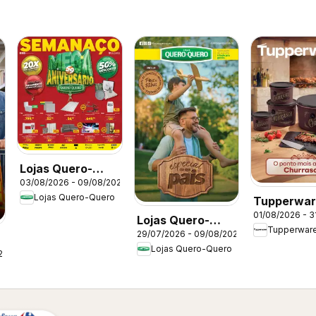
Lojas Quero-
03/08/2026 - 09/08/2026
Quero ofertas
Lojas Quero-Quero
Tupperwar
Aniversario
01/08/2026 - 3
catálogo Vi
Lojas Quero-
Tupperwar
08
29/07/2026 - 09/08/2026
Quero - Ofertas
Lojas Quero-Quero
atuais
26