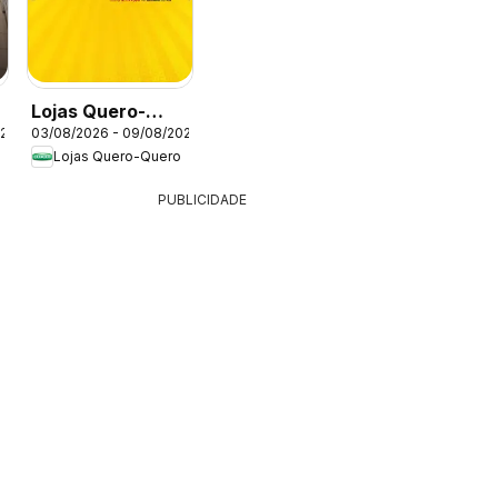
Lojas Quero-
026
03/08/2026 - 09/08/2026
Quero ofertas
Lojas Quero-Quero
Dia dos Pais
PUBLICIDADE