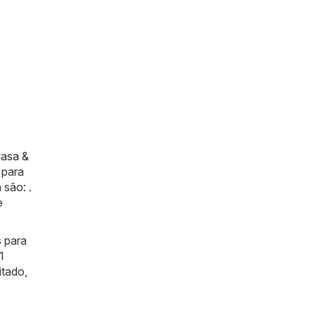
asa &
 para
 são: .
e
 para
1
itado,