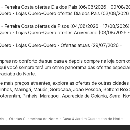
a - Ferreira Costa ofertas Dia dos Pais (06/08/2026 - 09/08/2
uero - Lojas Quero-Quero ofertas Dia dos Pais (03/08/2026 
a - Ferreira Costa ofertas de Pisos (04/08/2026 - 17/08/2026)
uero - Lojas Quero-Quero ofertas Aniversario (03/08/2026 -
uero - Lojas Quero-Quero - Ofertas atuais (29/07/2026 -
compras no conforto da sua casa e depois compre na loja com o
qui você sempre terá um ótimo panorama das ofertas especiai
raciaba do Norte.
 mais preços atraentes, explore as ofertas de outras cidades
linhos
,
Maringá
,
Maués
,
Sorocaba
,
João Pessoa
,
Belford Rox
otorantim
,
Pinhais
,
Maragogi
,
Aparecida de Goiânia
,
Serra
,
No
ial
Ofertas Guaraciaba do Norte
Casa & Jardim Guaraciaba do Norte