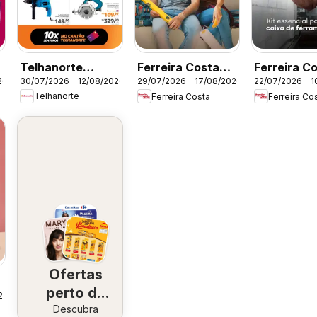
Telhanorte
Ferreira Costa
Ferreira Co
30/07/2026 - 12/08/2026
26
29/07/2026 - 17/08/2026
22/07/2026 - 
ofertas Pro
ofertas Farra de
Ofertas at
Telhanorte
Ferreira Costa
Ferreira Co
Pisos
Ofertas
perto de
26
Descubra
você