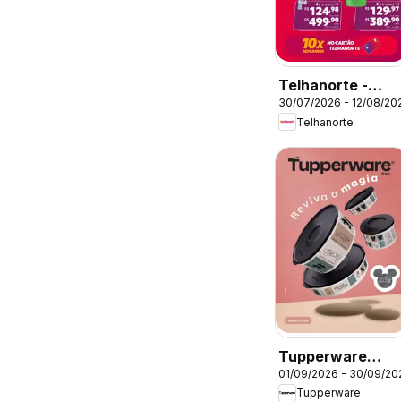
Telhanorte -
30/07/2026 - 12/08/20
Ofertas atuais
Telhanorte
Tupperware
01/09/2026 - 30/09/20
catálogo Vitrine
Tupperware
09