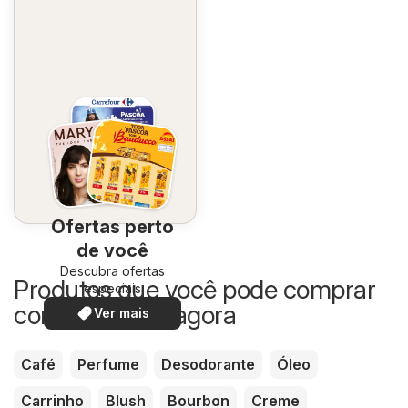
Ofertas perto
de você
Descubra ofertas
Produtos que você pode comprar
especiais
com desconto agora
Ver mais
Café
Perfume
Desodorante
Óleo
Carrinho
Blush
Bourbon
Creme