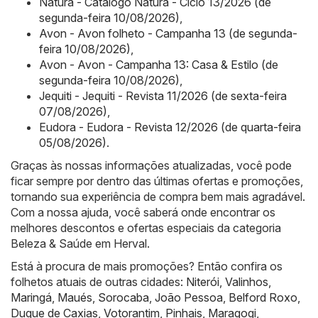
Natura - Catálogo Natura - Ciclo 13/2026 (de
segunda-feira 10/08/2026)
,
Avon - Avon folheto - Campanha 13 (de segunda-
feira 10/08/2026)
,
Avon - Avon - Campanha 13: Casa & Estilo (de
segunda-feira 10/08/2026)
,
Jequiti - Jequiti - Revista 11/2026 (de sexta-feira
07/08/2026)
,
Eudora - Eudora - Revista 12/2026 (de quarta-feira
05/08/2026)
.
Graças às nossas informações atualizadas, você pode
ficar sempre por dentro das últimas ofertas e promoções,
tornando sua experiência de compra bem mais agradável.
Com a nossa ajuda, você saberá onde encontrar os
melhores descontos e ofertas especiais da categoria
Beleza & Saúde em Herval.
Está à procura de mais promoções? Então confira os
folhetos atuais de outras cidades:
Niterói
,
Valinhos
,
Maringá
,
Maués
,
Sorocaba
,
João Pessoa
,
Belford Roxo
,
Duque de Caxias
,
Votorantim
,
Pinhais
,
Maragogi
,